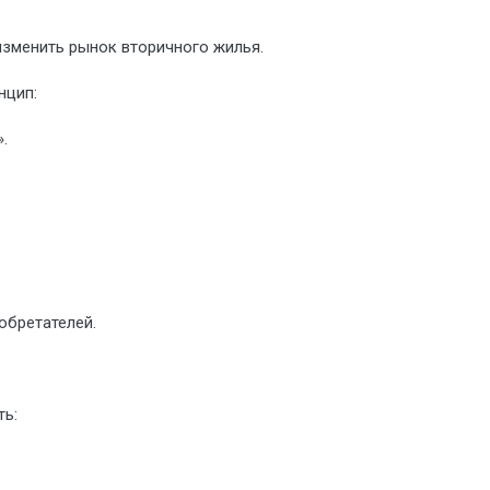
зменить рынок вторичного жилья.
нцип:
.
обретателей.
ть: