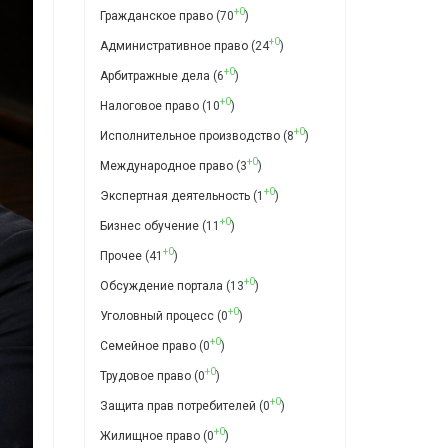
+0
Гражданское право
(70
)
+0
Административное право
(24
)
+0
Арбитражные дела
(6
)
+0
Налоговое право
(10
)
+0
Исполнительное производство
(8
)
+0
Международное право
(3
)
+0
Экспертная деятельность
(1
)
+0
Бизнес обучение
(11
)
+0
Прочее
(41
)
+0
Обсуждение портала
(13
)
+0
Уголовный процесс
(0
)
+0
Семейное право
(0
)
+0
Трудовое право
(0
)
+0
Защита прав потребителей
(0
)
+0
Жилищное право
(0
)