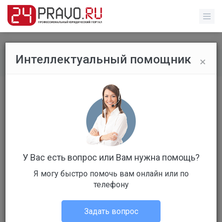
×
Интеллектуальный помощник
Все вопросы
/
Без указания категории
Добрый день!В школе необходимо
было заказать услуги по пошиву
чехлов для одежды ..
Стоимость: 599 руб
Вопрос уже решен
У Вас есть вопрос или Вам нужна помощь?
Я могу быстро помочь вам онлайн или по
Ответов: 5
телефону
Задать вопрос