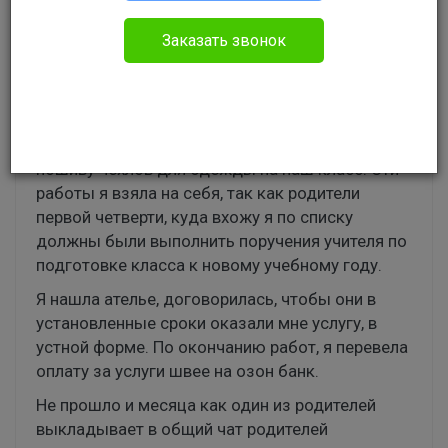
Пользователь # 81851
Заказать звонок
Без указания категории
Добрый день!
В школе необходимо было заказать услуги по
пошиву чехлов для одежды на наш класс. Эти
работы я взяла на себя, так как родители
первой четверти, куда вхожу я по списку
должны были выполнить поручения учителя по
подготовке класса к новому учебному году.
Я нашла ателье, договорилась, чтобы они в
установленные сроки оказали мне услугу, в
устной форме. По окончанию работ, я перевела
оплату за услуги швее на озон банк.
Не прошло и месяца как один из родителей
выкладывает в общий чат родителей