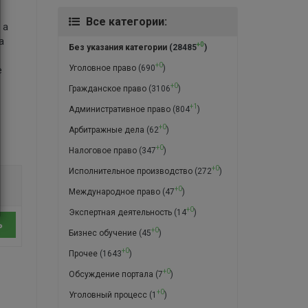
Все категории:
 а
а
+0
Без указания категории
(28485
)
+0
Уголовное право
(690
)
е
+0
Гражданское право
(3106
)
+1
Административное право
(804
)
+0
Арбитражные дела
(62
)
+0
Налоговое право
(347
)
+0
Исполнительное производство
(272
)
+0
Международное право
(47
)
+0
Экспертная деятельность
(14
)
ь
+0
Бизнес обучение
(45
)
+0
Прочее
(1643
)
+0
Обсуждение портала
(7
)
+0
Уголовный процесс
(1
)