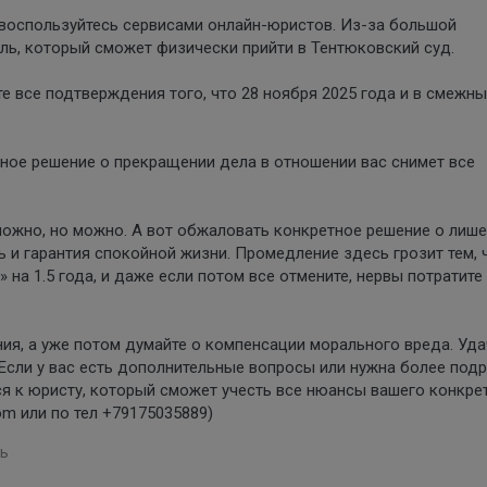
 воспользуйтесь сервисами онлайн-юристов. Из-за большой
ль, который сможет физически прийти в Тентюковский суд.
е все подтверждения того, что 28 ноября 2025 года и в смежн
бное решение о прекращении дела в отношении вас снимет все
сложно, но можно. А вот обжаловать конкретное решение о лиш
ь и гарантия спокойной жизни. Промедление здесь грозит тем, 
на 1.5 года, и даже если потом все отмените, нервы потратите
ия, а уже потом думайте о компенсации морального вреда. Уда
 Если у вас есть дополнительные вопросы или нужна более под
я к юристу, который сможет учесть все нюансы вашего конкре
om или по тел +79175035889)
ь