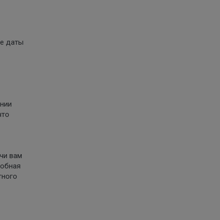
ые даты
ении
что
чи вам
робная
тного