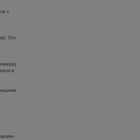
си с
в). Это
роверку
казе в
внешнем
«вашем»