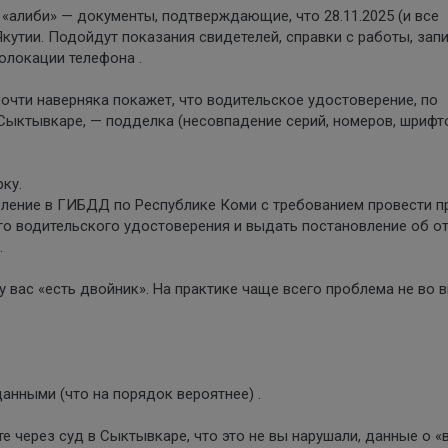
 «алиби» — документы, подтверждающие, что 28.11.2025 (и все
кутии. Подойдут показания свидетелей, справки с работы, запи
олокации телефона .
почти наверняка покажет, что водительское удостоверение, по
Сыктывкаре, — подделка (несовпадение серий, номеров, шрифто
ку.
вление в ГИБДД по Республике Коми с требованием провести п
о водительского удостоверения и выдать постановление об от
.
у вас «есть двойник». На практике чаще всего проблема не во 
анными (что на порядок вероятнее) .
е через суд в Сыктывкаре, что это не вы нарушали, данные о 