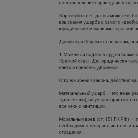
восстановление справедливости, эт
Короткий ответ: да, вы можете и, б
взыскания ущерба с самого «двойни
юридические механизмы с разной в
Давайте разберем это по шагам, опи
1. Можно ли подать в суд на возме
Краткий ответ: Да, юридически так
найти и привлечь двойника.
С точки зрения закона, действия в
Материальный ущерб — это ваши реа
туда летали), на услуги юристов, н
все чеки и квитанции .
Моральный вред (ст. 151 ГК РФ) — 
необходимости оправдываться и тра
страдания .