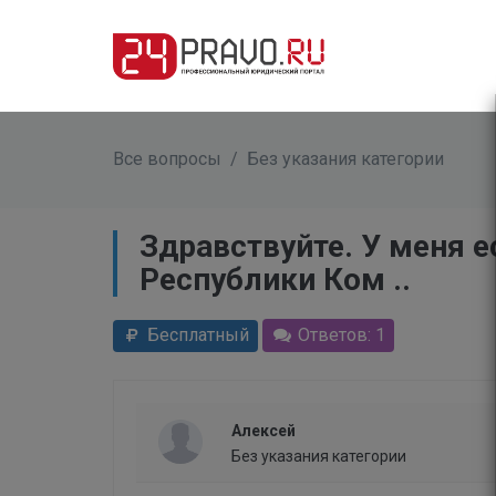
Все вопросы
/
Без указания категории
Здравствуйте. У меня 
Республики Ком ..
Бесплатный
Ответов: 1
Алексей
Без указания категории