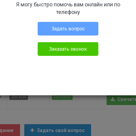
Я могу быстро помочь вам онлайн или по
ющий в городе Сыктывкар Республики Коми. Я проживаю в
телефону
постоянные проблемы возникают. Я законопослушный гражданин,
домления, что якобы я нарушаю закон по разным статьям и из-з
везде оправдываться и доказывать, что это не я совершал
Задать вопрос
 и личных средств. Могу ли подать жалобу в суд на возмещени
е застраховать себя от подобных случаев?
Заказать звонок
 документы
Уровень
Стоимость доступа
Скачать
доступа
я
Для всех
Бесплатно
Скачат
дание
Задать свой вопрос