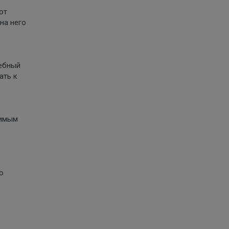
от
 на него
дебный
ать к
вимым
о