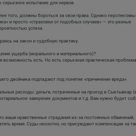
о серьезное испытание для нервов.
олее того, должны бороться за свои права. Однако перспективы
ка» и просто «страховки от подобных случаев» — это разные
ероятностью успеха.
раясь на закон и судебную практику.
щение ущерба (морального и материального)?
ая возможность есть. Но есть серьезная практическая проблем
ашего двойника подпадают под понятие «причинение вреда».
льные расходы: деньги, потраченные на проезд в Сыктывкар (
а нотариальное заверение документов и т.д. Вам нужно будет со
это ваши нравственные страдания из-за постоянных обвинений,
тить время. Суды неохотно, но присуждают компенсации за та