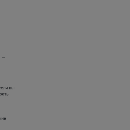
а —
если вы
брать
кие