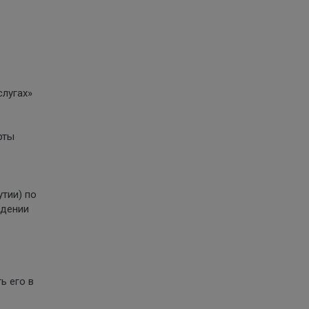
слугах»
рты
утии) по
ждении
ь его в