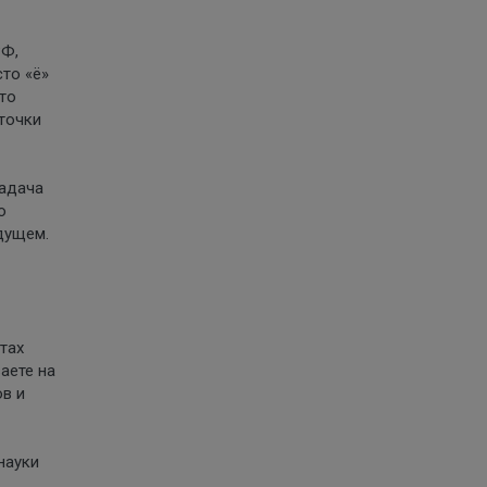
РФ,
сто «ё»
что
 точки
задача
о
дущем.
тах
аете на
ов и
науки