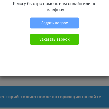
Я могу быстро помочь вам онлайн или по
ва о смерти выяснилось что имя в св-во о рождении на писано
телефону
 где буква Ё все остальные документы выданные через букву Е
св-во о смерти с буквой Ё согласно св-ву о рождении. Как быть
через букву Е
Задать вопрос
дание
Задать свой вопрос
Заказать звонок
 09:27
Бесплатный
нтарий только после авторизации на сайте