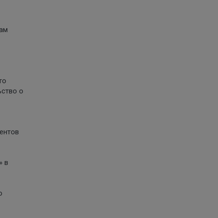
вам
то
ьство о
ментов
» в
о