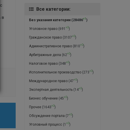
 с
Все категории:
 в
+1
Без указания категории
(28486
)
+0
Уголовное право
(691
)
+0
Гражданское право
(3107
)
+0
Административное право
(810
)
+0
Арбитражные дела
(62
)
+0
Налоговое право
(348
)
+0
Исполнительное производство
(273
)
+0
Международное право
(47
)
+0
Экспертная деятельность
(14
)
+0
Бизнес обучение
(45
)
+0
Прочее
(1643
)
+0
Обсуждение портала
(7
)
+0
Уголовный процесс
(1
)