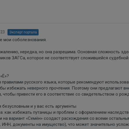
:23
Эксперт портала
те мои соболезнования.
сожалению, нередка, но она разрешима. Основная сложность зде
ников ЗАГСа, которое не соответствует сложившейся судебной
 «Ё»?
 правилами русского языка, которые рекомендуют использова
тобы избежать неверного прочтения. Поэтому они предлагают вн
, чтобы привести его в соответствие со свидетельством о рож
я безусловным и у вас есть аргументы
на: как избежать путаницы и проблем с оформлением наследств
и на вариант «Семён» создаст расхождения со всеми остальны
 ИНН, документы на имущество), что может значительно услож