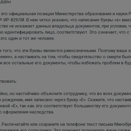
дуры.
 это официальная позиция Министерства образования и науки 
№ ИР-829/08. В нем четко указано, что написание буквы «е» вме
стве не искажает данных владельца документов, при условии, 
о идентифицировать лицо, соответствуют. Это означает, что с
это один и тот же человек.
з того, что эти буквы являются равнозначными. Поэтому ваша 
емен», а настаивать на том, чтобы свидетельство о смерти был
 и все остальные его документы, чтобы избежать проблем в бу
твовать:
йно, но настойчиво объясните сотруднику, что во всех докумен
 рождении, имя записано через букву «Е». Скажите, что настаив
квой «Е», так как это соответствует большинству его документ
о оформления наследства.
 Распечатайте или сохраните на телефоне текст письма Минобр
 покажите его сотруднику. Это поможет подкрепить ваши слова