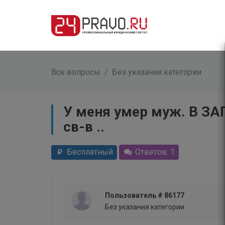
Все вопросы
/
Без указания категории
У меня умер муж. В ЗА
св-в ..
Бесплатный
Ответов: 1
Пользователь # 86177
Без указания категории