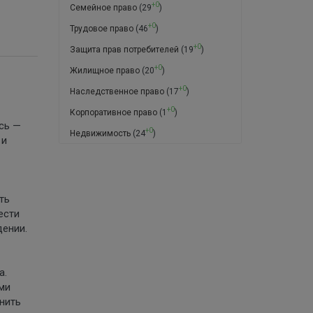
+0
Семейное право
(29
)
+0
Трудовое право
(46
)
+0
Защита прав потребителей
(19
)
+0
Жилищное право
(20
)
+0
Наследственное право
(17
)
+0
Корпоративное право
(1
)
сь —
+0
Недвижимость
(24
)
 и
ть
ести
дении.
а.
ми
нить