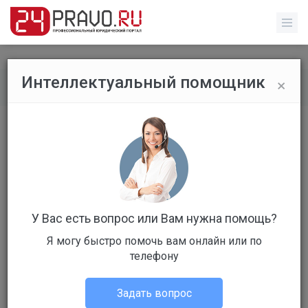
×
Интеллектуальный помощник
Все вопросы
/
Без указания категории
Я. инвалид 2 группы.Компания Рем
Ком Сервис на меня подала в суд
для взыскания с ..
Бесплатный
Ответов: 1
У Вас есть вопрос или Вам нужна помощь?
Я могу быстро помочь вам онлайн или по
телефону
Задать вопрос
Пользователь # 86178