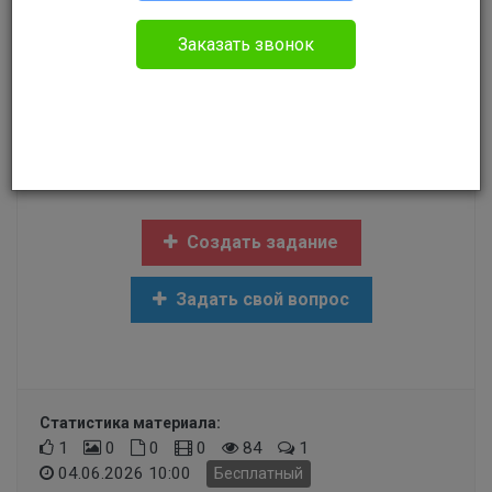
Без указания категории
Заказать звонок
Я. инвалид 2 группы.Компания Рем Ком Сервис
на меня подала в суд для взыскания с меня за
жилищно-коммунальные услуги, которые не
оказывал.Хочу написать встречную жалобу
Создать задание
Задать свой вопрос
Статистика материала:
1
0
0
0
84
1
04.06.2026 10:00
Бесплатный