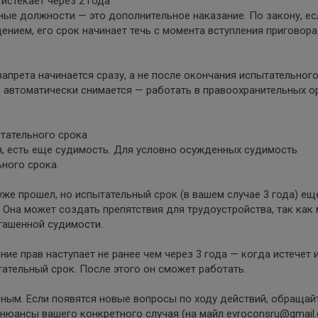
истекает через 2 года
ые должности — это дополнительное наказание. По закону, ес
нием, его срок начинает течь с момента вступления приговора
запрета начинается сразу, а не после окончания испытательного
е автоматически снимается — работать в правоохранительных о
тательного срока
, есть еще судимость. Для условно осужденных судимость
ьного срока.
 уже прошел, но испытательный срок (в вашем случае 3 года) ещ
 Она может создать препятствия для трудоустройства, так как
гашенной судимости.
ие прав наступает не ранее чем через 3 года — когда истечет 
тательный срок. После этого он сможет работать.
ным. Если появятся новые вопросы по ходу действий, обращай
 нюансы вашего конкретного случая (на майл evroconsru@gmail