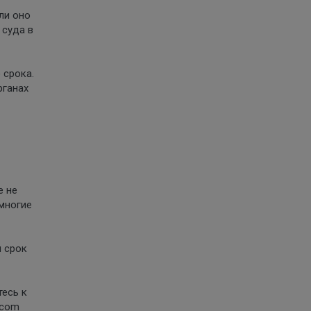
ли оно
 суда в
 срока.
рганах
е не
 многие
и срок
тесь к
.com