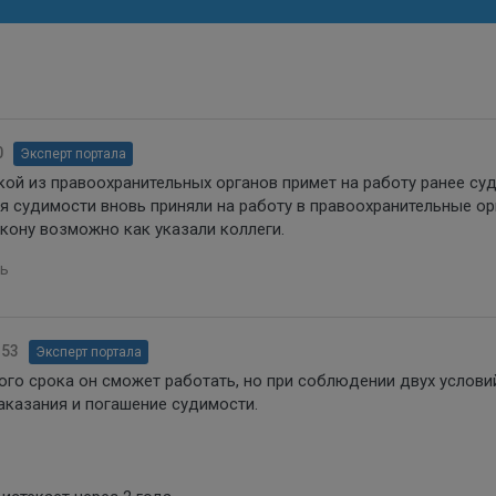
0
Эксперт портала
акой из правоохранительных органов примет на работу ранее су
я судимости вновь приняли на работу в правоохранительные о
акону возможно как указали коллеги.
ь
:53
Эксперт портала
того срока он сможет работать, но при соблюдении двух услови
аказания и погашение судимости.