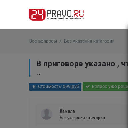
Все вопросы
/
Без указания категории
В приговоре указано , ч
..
Стоимость: 599 руб
Вопрос уже реш
Камила
Без указания категории