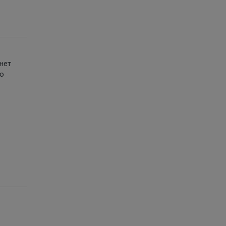
нет
го