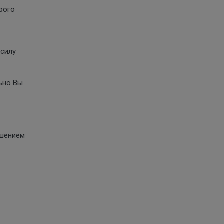
орого
 силу
льно Вы
ушением