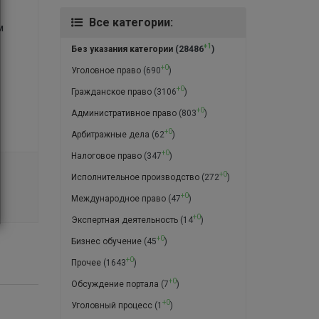
Все категории:
м
+1
Без указания категории
(28486
)
+0
Уголовное право
(690
)
+0
Гражданское право
(3106
)
+0
Административное право
(803
)
+0
Арбитражные дела
(62
)
+0
Налоговое право
(347
)
+0
Исполнительное производство
(272
)
+0
Международное право
(47
)
+0
Экспертная деятельность
(14
)
+0
Бизнес обучение
(45
)
+0
Прочее
(1643
)
+0
Обсуждение портала
(7
)
+0
Уголовный процесс
(1
)