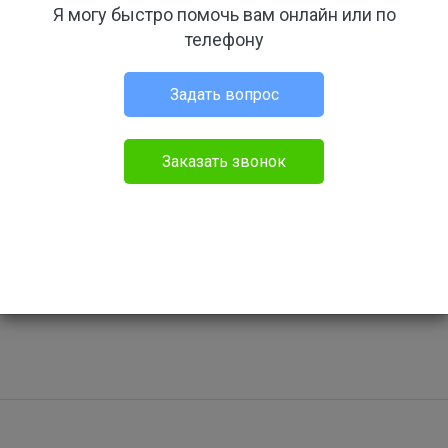
Я могу быстро помочь вам онлайн или по
, получивший срок 3 года условно , лишается права занимать
телефону
еме правоохранительных органов , связанные с осуществление
 , получается спустя два года он сможет работать ?
Задать вопрос
дание
Задать свой вопрос
Заказать звонок
 13:19
14.07.26 11:13
PROфессиональный