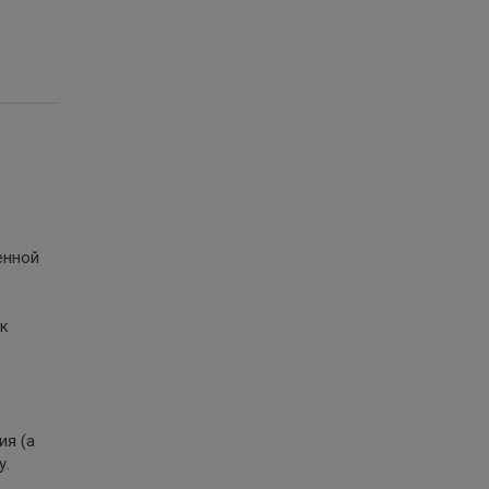
енной
ок
ия (а
у.