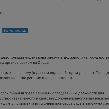
ь
Эксперт портала
рудник полиции лишен права занимать должности на государств
х органов сроком на 2 года.
ьным к основному (в данном случае - 3 годам условно). Поряд
наказания четко регламентирован законом.
, срок лишения права занимать определенные должности или
стью, назначенного в качестве дополнительного вида наказан
исляется с момента вступления приговора суда в законную сил