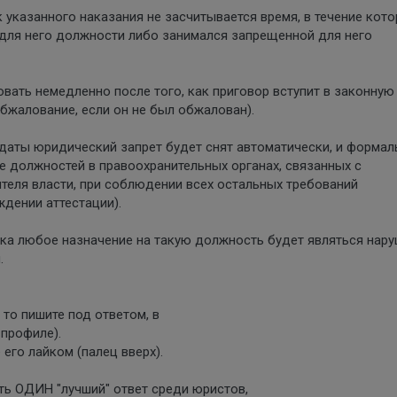
ок указанного наказания не засчитывается время, в течение кот
ля него должности либо занимался запрещенной для него
вать немедленно после того, как приговор вступит в законную
 обжалование, если он не был обжалован).
й даты юридический запрет будет снят автоматически, и форма
 должностей в правоохранительных органах, связанных с
теля власти, при соблюдении всех остальных требований
ждении аттестации).
ока любое назначение на такую должность будет являться нар
.
то пишите под ответом, в
 профиле).
 его лайком (палец вверх).
ть ОДИН "лучший" ответ среди юристов,