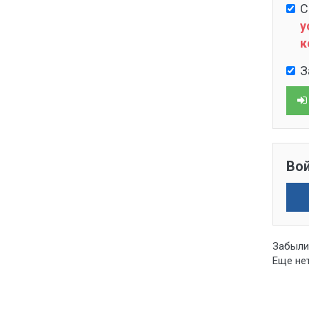
С
у
к
З
Вой
Забыли
Еще не