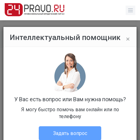
×
Интеллектуальный помощник
Главная
/
Услуги юриста - Юридическая помощь
Показано 0 заданий
Открыть форму поиска
Добавить задание
У Вас есть вопрос или Вам нужна помощь?
Я могу быстро помочь вам онлайн или по
Все категории:
телефону
Задать вопрос