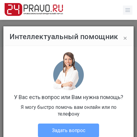
×
Интеллектуальный помощник
Главная
/
Тур по сайту
Для просмотра информации раздела, Вам
необходимо
авторизоваться
!
У Вас есть вопрос или Вам нужна помощь?
Для просмотра информации раздела, Вам
Я могу быстро помочь вам онлайн или по
необходимо использовать широкий монитор! На
телефону
мобильных устройствах возможности тура
ограничены!
Задать вопрос