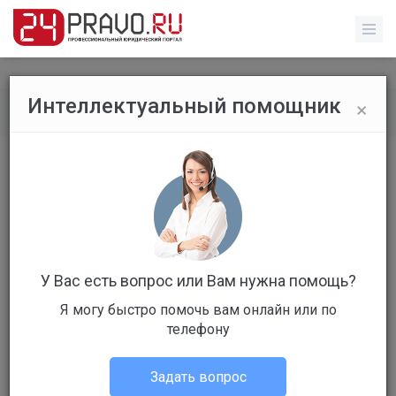
×
Интеллектуальный помощник
Форум
/
Недвижимость
Чтобы создать тему, Вам необходимо
авторизоваться!
У Вас есть вопрос или Вам нужна помощь?
Я могу быстро помочь вам онлайн или по
Недвижимость
телефону
Пока не создано ни одной темы в этой
Задать вопрос
категории.