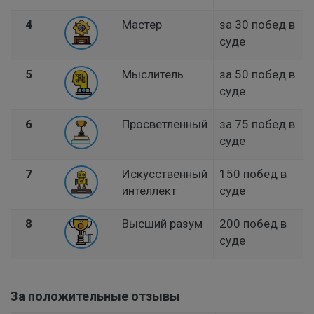
4
Мастер
за 30 побед в
суде
5
Мыслитель
за 50 побед в
суде
6
Просветленный
за 75 побед в
суде
7
Искусственный
150 побед в
интеллект
суде
8
Высший разум
200 побед в
суде
За положительные отзывы