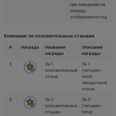
при наведении на
награду
отображается год.
Компании: по положительным отзывам
#
Награда
Название
Описание
награды
награды
1
За 1
За 1
положительный
(четырех-
отзыв
пяти)
звёздочный
отзыв
2
За 3
За 3
положительных
(четырех-
отзыва
пяти)