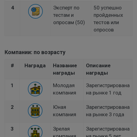
4
Эксперт по
50 успешно
тестам и
пройденных
опросам (50)
тестов или
опросов
Компании: по возрасту
#
Награда
Название
Описание
награды
награды
1
Молодая
Зарегистрирована
компания
на рынке 1 год
2
Юная
Зарегистрирована
компания
на рынке 3 года
3
Зрелая
Зарегистрирована
компания
на рынке 5 лет