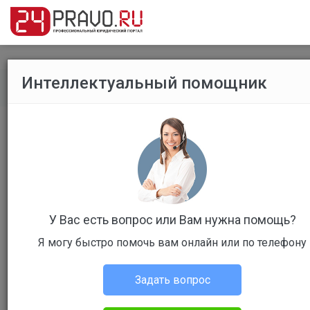
Интеллектуальный помощник
Помощь по сайту
/
Список наград на портале
Рейтинг
#
Награда
Название
Описание
награды
награды
У Вас есть вопрос или Вам нужна помощь?
1
1 место в
За 1 место в
Я могу быстро помочь вам онлайн или по телефону
рейтинге
общем рейтинге
Задать вопрос
2
2 место в
За 2 место в
рейтинге
общем рейтинге