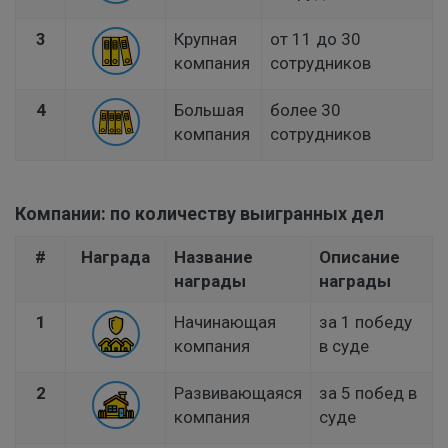
3
Крупная
от 11 до 30
компания
сотрудников
4
Большая
более 30
компания
сотрудников
Компании: по количеству выигранных дел
#
Награда
Название
Описание
награды
награды
1
Начинающая
за 1 победу
компания
в суде
2
Развивающаяся
за 5 побед в
компания
суде