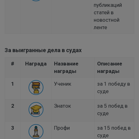
публикаций
статей в
новостной
ленте
За выигранные дела в судах
#
Награда
Название
Описание
награды
награды
1
Ученик
за 1 победу в
суде
2
Знаток
за 5 побед в
суде
3
Профи
за 15 побед в
суде