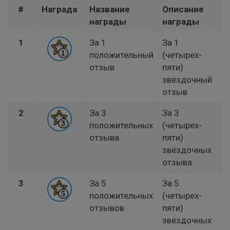
#
Награда
Название
Описание
награды
награды
1
За 1
За 1
положительный
(четырех-
отзыв
пяти)
звёздочный
отзыв
2
За 3
За 3
положительных
(четырех-
отзыва
пяти)
звёздочных
отзыва
3
За 5
За 5
положительных
(четырех-
отзывов
пяти)
звёздочных