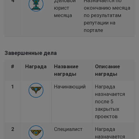
4
Деловой
Назначается по
юрист
окончанию месяца
месяца
по результатам
репутации на
портале
Завершенные дела
#
Награда
Название
Описание
награды
награды
1
Начинающий
Награда
назначается
после 5
закрытых
проектов
2
Специалист
Награда
назначается