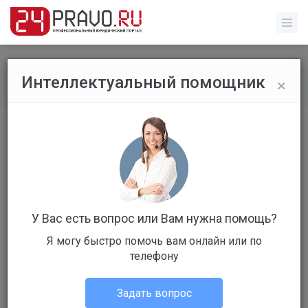
×
Интеллектуальный помощник
Главная
/
Последние отзывы
/
NbTcEa (0 записей)
пока нет отзывов
У Вас есть вопрос или Вам нужна помощь?
Я могу быстро помочь вам онлайн или по
телефону
Задать вопрос