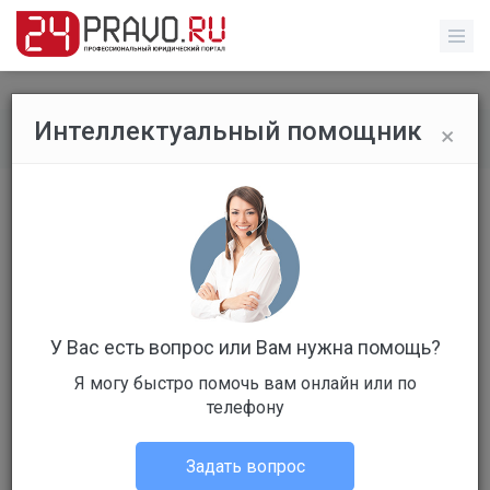
×
Интеллектуальный помощник
Рейтинг специалистов
/
Профиль специалиста
У Вас есть вопрос или Вам нужна помощь?
Я могу быстро помочь вам онлайн или по
телефону
792 место
г. Москва
Задать вопрос
Юрист