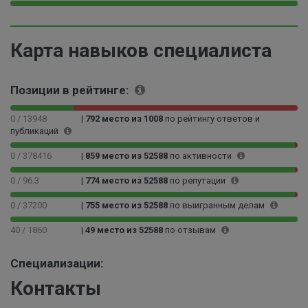
5
3
9
0
7
%
9
.
%
.
0
Карта навыков специалиста
9
9
1
0
%
0
Позиции в рейтинге:
0
0
0 / 13948
|
792 место из 1008
по рейтингу ответов и
0
публикаций
0
0
0 / 378416
|
859 место из 52588
по активности
0
0
0 / 96.3
|
774 место из 52588
по репутации
0
0 / 37200
|
755 место из 52588
по выигранным делам
0
0
40 / 1860
|
49 место из 52588
по отзывам
3
%
Специализации:
Контакты