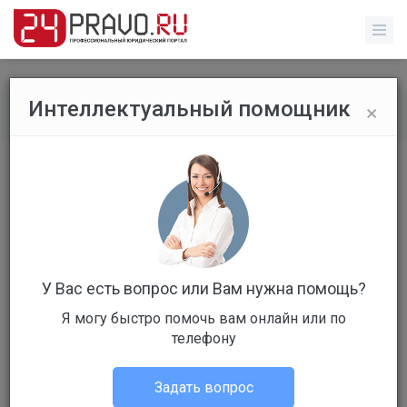
×
Интеллектуальный помощник
Рейтинг специалистов
/
Профиль специалиста
У Вас есть вопрос или Вам нужна помощь?
Я могу быстро помочь вам онлайн или по
телефону
195 место
г. Санкт-Петербург
Задать вопрос
Юрист