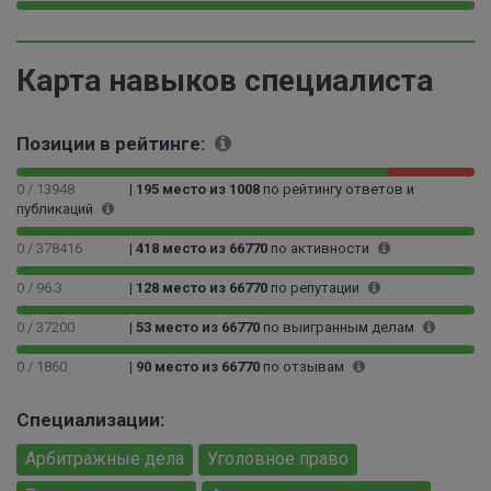
9
0
9
9
9
0
%
0
9
9
9
.
0
9
9
.
1
Карта навыков специалиста
0
9
9
8
7
0
9
9
3
%
0
9
9
%
Позиции в рейтинге:
0
9
9
1
9
9
%
9
0 / 13948
|
195 место из 1008
по рейтингу ответов и
9
публикаций
9
9
9
%
0 / 378416
|
418 место из 66770
по активности
9
9
0 / 96.3
|
128 место из 66770
по репутации
4
%
0 / 37200
|
53 место из 66770
по выигранным делам
0 / 1860
|
90 место из 66770
по отзывам
Специализации:
Арбитражные дела
Уголовное право