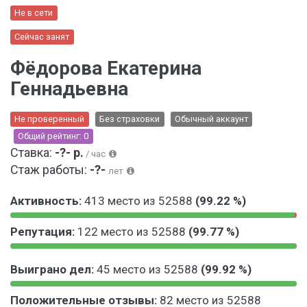
Не в сети
Сейчас занят
Фёдорова Екатерина
Геннадьевна
Не проверенный
Без страховки
Обычный аккаунт
Общий рейтинг: 0
Ставка:
-?- р.
/ час
Стаж работы:
-?-
лет
Активность:
413 место из 52588
(99.22 %)
9
0
Репутация:
122 место из 52588
(99.77 %)
9
.
.
7
9
0
2
8
Выиграно дел:
45 место из 52588
(99.92 %)
9
.
2
%
.
2
%
9
0
7
3
Положительные отзывы:
82 место из 52588