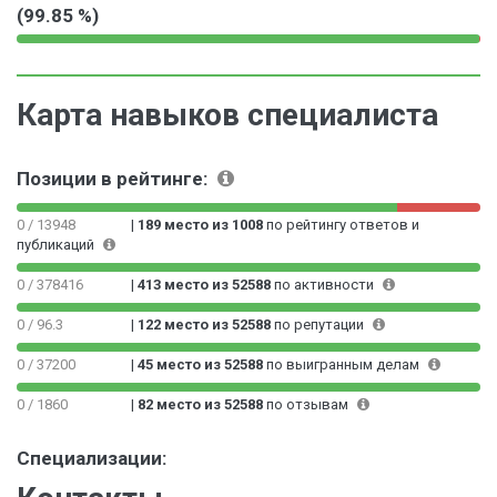
9
.
7
%
(99.85 %)
.
0
%
9
7
9
0
2
9
9
.
%
9
.
1
Карта навыков специалиста
9
8
5
9
5
0
9
%
0
Позиции в рейтинге:
9
0
9
0
9
0 / 13948
|
189 место из 1008
по рейтингу ответов и
0
публикаций
9
0
9
0
0 / 378416
|
413 место из 52588
по активности
9
0
9
0
0 / 96.3
|
122 место из 52588
по репутации
8
0
%
0 / 37200
|
45 место из 52588
по выигранным делам
0
1
0 / 1860
|
82 место из 52588
по отзывам
%
Специализации: