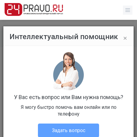
×
Интеллектуальный помощник
Рейтинг специалистов
/
Профиль специалиста
У Вас есть вопрос или Вам нужна помощь?
Я могу быстро помочь вам онлайн или по
телефону
180 место
г. Кольчугино
Задать вопрос
Адвокат