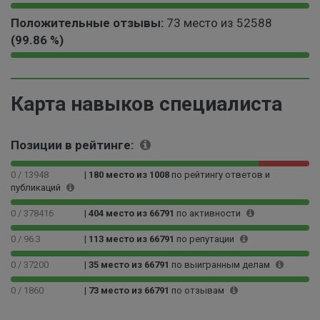
3
%
.
2
%
9
0
7
0
Положительные отзывы:
73 место из 52588
9
.
9
9
(99.86 %)
.
0
%
9
9
6
9
9
0
4
0
9
9
.
%
0
9
.
1
Карта навыков специалиста
0
9
8
4
0
9
6
%
0
9
%
Позиции в рейтинге:
0
9
0
9
0
0 / 13948
|
180 место из 1008
по рейтингу ответов и
9
публикаций
0
9
0
%
0 / 378416
|
404 место из 66791
по активности
0
0
0 / 96.3
|
113 место из 66791
по репутации
2
%
0 / 37200
|
35 место из 66791
по выигранным делам
0 / 1860
|
73 место из 66791
по отзывам