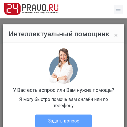
×
Интеллектуальный помощник
Обычные пользователи
/
Профиль пользователя
У Вас есть вопрос или Вам нужна помощь?
Я могу быстро помочь вам онлайн или по
Клиент
телефону
Не в сети
Задать вопрос