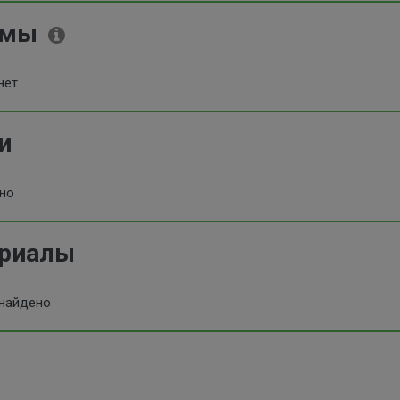
омы
нет
и
ено
ериалы
 найдено