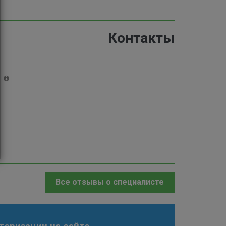
.
1
9
8
7
9
3
%
9
%
Контакты
9
9
9
9
9
й
9
9
%
Все отзывы о специалисте