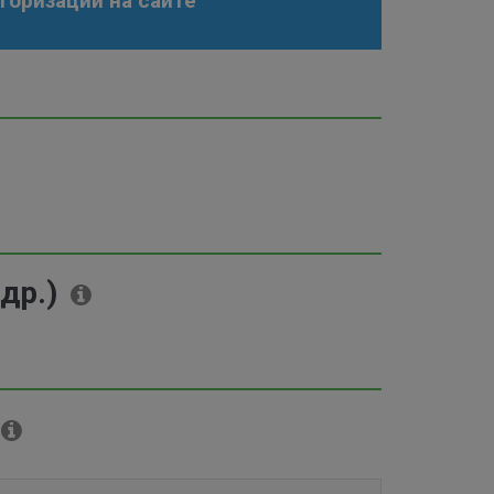
торизации на сайте
др.)