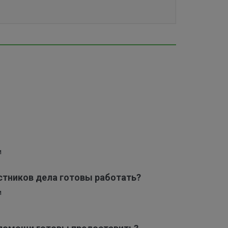
и
астников дела готовы работать?
и