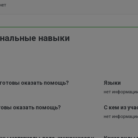
нет
нальные навыки
х готовы оказать помощь?
Языки
нет информаци
отовы оказать помощь?
С кем из уч
нет информаци