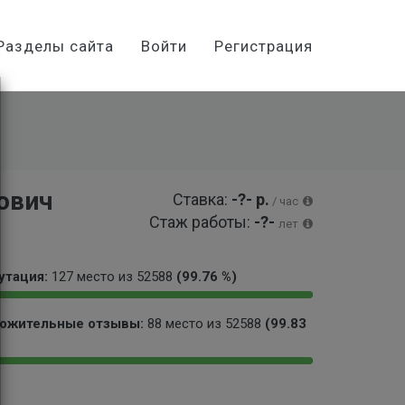
Разделы сайта
Войти
Регистрация
ович
Ставка:
-?- р.
/ час
Стаж работы:
-?-
лет
утация:
127 место из 52588
(99.76 %)
9
0
ожительные отзывы:
88 место из 52588
(99.83
9
.
.
2
7
3
9
0
6
9
9
.
%
9