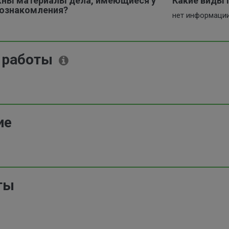
жны материалы дела, имеющиеся у
Какие виды 
 ознакомления?
нет информаци
 работы
ие
ты