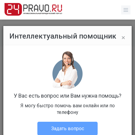
×
Интеллектуальный помощник
Рейтинг специалистов
/
Профиль специалиста
У Вас есть вопрос или Вам нужна помощь?
Я могу быстро помочь вам онлайн или по
телефону
190 место
г. Киров
Задать вопрос
Юрист