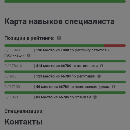
9
0
9
9
0
1
0
0
9
.
%
0
0
.
1
Карта навыков специалиста
0
0
8
6
0
0
4
%
0
0
%
Позиции в рейтинге:
0
0
1
0
%
0
0 / 13948
|
190 место из 1008
по рейтингу ответов и
публикаций
0
0
0 / 378416
|
414 место из 66784
по активности
0
0
0 / 96.3
|
123 место из 66784
по репутации
3
%
0 / 37200
|
46 место из 66784
по выигранным делам
0 / 1860
|
83 место из 66784
по отзывам
Специализации:
Контакты