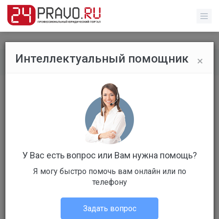
×
Интеллектуальный помощник
Рейтинг специалистов
/
Профиль специалиста
У Вас есть вопрос или Вам нужна помощь?
Я могу быстро помочь вам онлайн или по
телефону
574 место
г. Сочи
Задать вопрос
Юрист