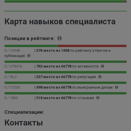
0
5
9
0
5
%
9
.
%
.
9
Карта навыков специалиста
0
8
2
%
%
Позиции в рейтинге:
0 / 13948
|
574 место из 1008
по рейтингу ответов и
публикаций
0 / 378416
|
702 место из 66778
по активности
0 / 96.3
|
537 место из 66778
по репутации
0 / 37200
|
498 место из 66778
по выигранным делам
0 / 1860
|
518 место из 66778
по отзывам
Специализации:
Контакты