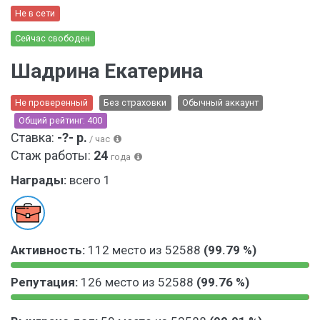
Не в сети
Сейчас свободен
Шадрина Екатерина
Не проверенный
Без страховки
Обычный аккаунт
Общий рейтинг: 400
Ставка:
-?- р.
/ час
Стаж работы:
24
года
Награды:
всего 1
Активность:
112 место из 52588
(99.79 %)
9
0
Репутация:
126 место из 52588
(99.76 %)
9
.
.
2
9
0
7
0