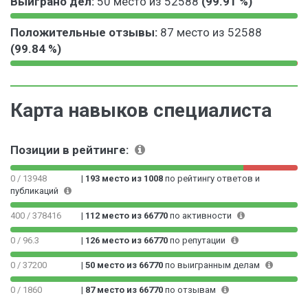
Выиграно дел:
50 место из 52588
(99.91 %)
9
.
9
9
.
2
%
9
9
0
7
3
Положительные отзывы:
87 место из 52588
9
9
.
6
9
(99.84 %)
.
9
0
%
9
9
9
9
9
9
0
1
9
0
9
9
.
%
9
0
9
.
1
Карта навыков специалиста
9
0
9
8
6
9
0
9
4
%
9
0
9
%
Позиции в рейтинге:
9
0
9
9
0
9
%
0
0 / 13948
|
193 место из 1008
по рейтингу ответов и
9
публикаций
0
9
0
%
400 / 378416
|
112 место из 66770
по активности
0
0
0 / 96.3
|
126 место из 66770
по репутации
3
%
0 / 37200
|
50 место из 66770
по выигранным делам
0 / 1860
|
87 место из 66770
по отзывам