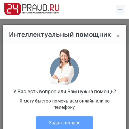
×
Интеллектуальный помощник
Обычные пользователи
/
Профиль пользователя
У Вас есть вопрос или Вам нужна помощь?
Я могу быстро помочь вам онлайн или по
Клиент
телефону
Не в сети
Задать вопрос