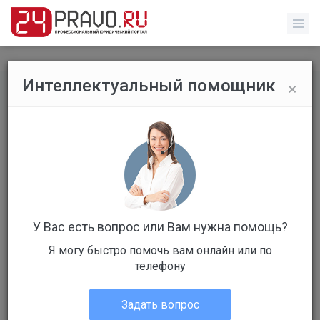
×
Интеллектуальный помощник
Обычные пользователи
/
Профиль пользователя
У Вас есть вопрос или Вам нужна помощь?
Я могу быстро помочь вам онлайн или по
Клиент
телефону
Не в сети
Задать вопрос