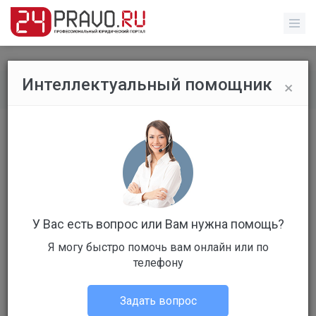
×
Интеллектуальный помощник
Обычные пользователи
/
Профиль пользователя
У Вас есть вопрос или Вам нужна помощь?
Я могу быстро помочь вам онлайн или по
Клиент
телефону
Не в сети
Задать вопрос