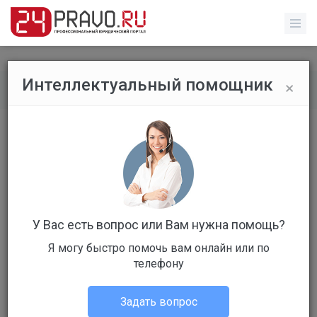
×
Интеллектуальный помощник
Обычные пользователи
/
Профиль пользователя
У Вас есть вопрос или Вам нужна помощь?
Я могу быстро помочь вам онлайн или по
Клиент
телефону
Не в сети
Задать вопрос