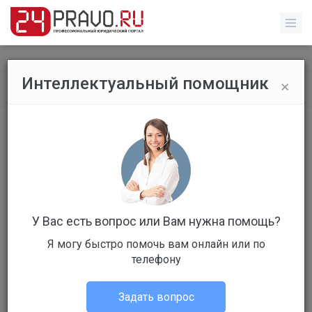
×
Интеллектуальный помощник
Обычные пользователи
/
Профиль пользователя
У Вас есть вопрос или Вам нужна помощь?
Я могу быстро помочь вам онлайн или по
Клиент
телефону
Не в сети
Задать вопрос