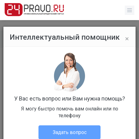
×
Интеллектуальный помощник
Обычные пользователи
/
Профиль пользователя
У Вас есть вопрос или Вам нужна помощь?
Я могу быстро помочь вам онлайн или по
Клиент
телефону
Не в сети
Задать вопрос