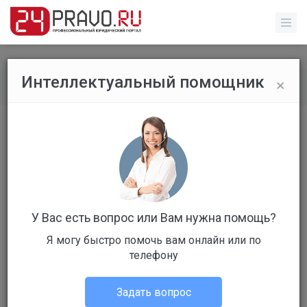
×
Интеллектуальный помощник
Обычные пользователи
/
Профиль пользователя
У Вас есть вопрос или Вам нужна помощь?
Я могу быстро помочь вам онлайн или по
Клиент
телефону
Не в сети
Задать вопрос