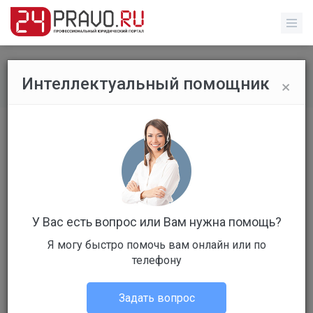
×
Интеллектуальный помощник
Обычные пользователи
/
Профиль пользователя
У Вас есть вопрос или Вам нужна помощь?
Я могу быстро помочь вам онлайн или по
г. Москва
телефону
Клиент
Задать вопрос
Не в сети