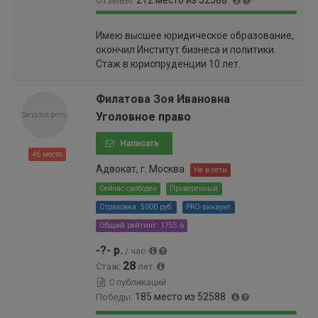
Отзывы:
9
.
.
3
9
0
6
4
Имею высшее юридическое образование,
9
.
6
%
окончил Институт бизнеса и политики.
.
4
%
Стаж в юриспруденции 10 лет.
6
0
%
0
0
Филатова Зоя Ивановна
0
Уголовное право
0
0
Написать
0
46 место
0
Адвокат, г. Москва
Не в сети
0
Сейчас свободен
Проверенный
0
Страховка: 5000 руб.
PRO-аккаунт
0
0
Общий рейтинг: 1755.6
1
-?- р.
/ час
%
28
Стаж:
лет
0 публикаций
185 место из 52588
Победы: