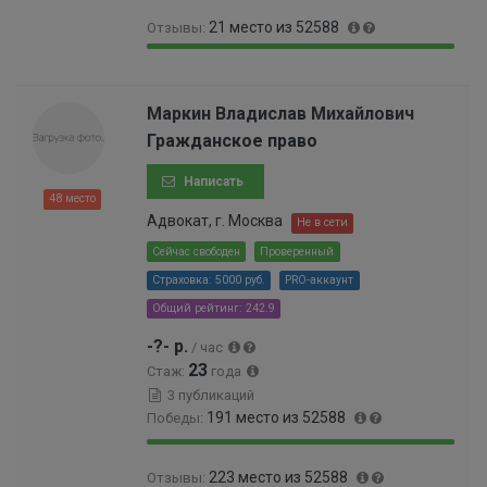
9
0
21 место из 52588
Отзывы:
9
.
.
3
9
0
6
4
9
.
5
9
.
0
Маркин Владислав Михайлович
%
9
9
4
Гражданское право
9
6
0
9
%
0
Написать
9
0
48 место
9
0
Адвокат, г. Москва
Не в сети
9
0
9
Сейчас свободен
Проверенный
0
9
Страховка: 5000 руб.
PRO-аккаунт
0
9
0
Общий рейтинг: 242.9
9
0
9
-?- р.
/ час
0
%
23
0
Стаж:
года
0
3 публикаций
6
191 место из 52588
Победы:
%
9
0
223 место из 52588
Отзывы:
9
.