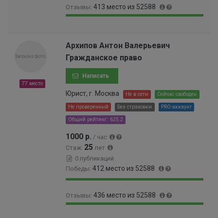
413 место из 52588
Отзывы:
9
.
.
7
9
0
2
3
9
.
6
9
.
7
Архипов Антон Валерьевич
%
9
2
8
Гражданское право
9
2
%
9
%
Написать
9
77 место
9
Юрист, г. Москва
Не в сети
Сейчас свободен
9
9
Не проверенный
Без страховки
PRO-аккаунт
9
Общий рейтинг: 625.2
9
9
1000 р.
/ час
9
25
Стаж:
лет
%
0 публикаций
412 место из 52588
Победы:
9
0
436 место из 52588
Отзывы:
9
.
.
7
9
0
2
8