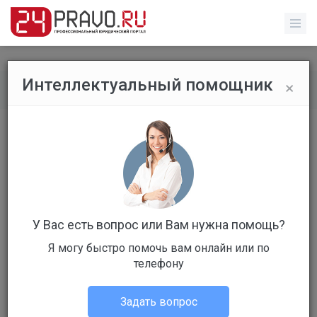
×
Интеллектуальный помощник
Главная
/
Юрист Онлайн - Юридические консультации
Параметры поиска
Город
У Вас есть вопрос или Вам нужна помощь?
×
Москва (город)
Я могу быстро помочь вам онлайн или по
телефону
Фамилия
Задать вопрос