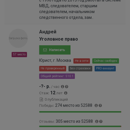
с 1996 года по 2013 год работал в системе
9
.
2
%
МВД, следователем, старшим
.
5
%
следователем, начальником
4
4
следственного отдела, зам..
6
0
%
0
0
Андрей
0
Уголовное право
0
0
Написать
0
57 место
0
Юрист, г. Москва
Не в сети
Сейчас свободен
0
Не проверенный
Без страховки
PRO-аккаунт
0
Общий рейтинг: 510.1
0
1
-?- р.
/ час
%
12
Стаж:
лет
0 публикаций
274 место из 52588
Победы:
9
0
305 место из 52588
Отзывы:
9
.
.
5