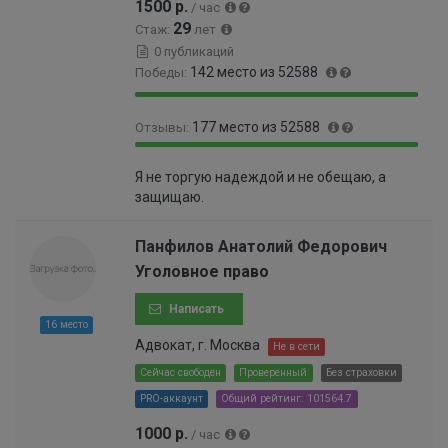
1500 р.
/ час
0
6
29
0
Стаж:
лет
%
0
0 публикаций
1
142 место из 52588
Победы:
%
9
0
177 место из 52588
Отзывы:
9
.
.
2
9
0
7
7
Я не торгую надеждой и не обещаю, а
9
.
3
%
защищаю.
.
3
%
6
3
7
%
Панфилов Анатолий Федорович
%
Уголовное право
Написать
16 место
Адвокат, г. Москва
Не в сети
Сейчас свободен
Проверенный
Без страховки
PRO-аккаунт
Общий рейтинг: 101564.7
1000 р.
/ час