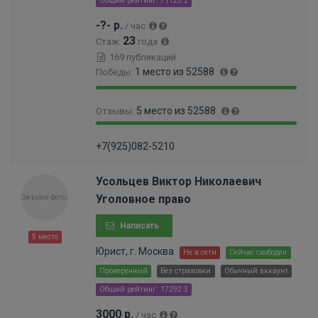
Общий рейтинг: 71125.2
-?- р.
/ час
23
Стаж:
года
169 публикаций
1 место из 52588
Победы:
1
0
5 место из 52588
Отзывы:
0
%
0
9
0
%
+7(925)082-5210
9
.
.
0
9
1
Усольцев Виктор Николаевич
9
0
Уголовное право
%
0
0
Написать
0
5 место
0
Юрист, г. Москва
Не в сети
Сейчас свободен
0
Проверенный
Без страховки
Обычный аккаунт
0
Общий рейтинг: 17292.3
0
0
3000 р.
/ час