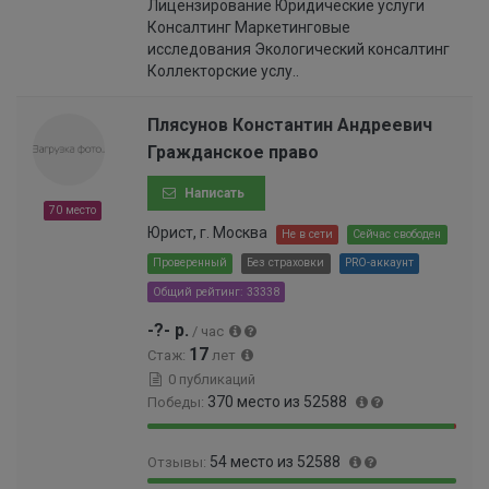
Лицензирование Юридические услуги
9
.
5
0
Консалтинг Маркетинговые
.
0
%
0
исследования Экологический консалтинг
9
4
0
Коллекторские услу..
6
0
0
%
0
0
0
Плясунов Константин Андреевич
0
0
Гражданское право
0
0
0
0
Написать
0
0
70 место
0
0
Юрист, г. Москва
Не в сети
Сейчас свободен
0
0
1
Проверенный
Без страховки
PRO-аккаунт
0
%
Общий рейтинг: 33338
0
0
-?- р.
/ час
6
17
Стаж:
лет
%
0 публикаций
370 место из 52588
Победы:
9
0
54 место из 52588
Отзывы:
9
.
.
7