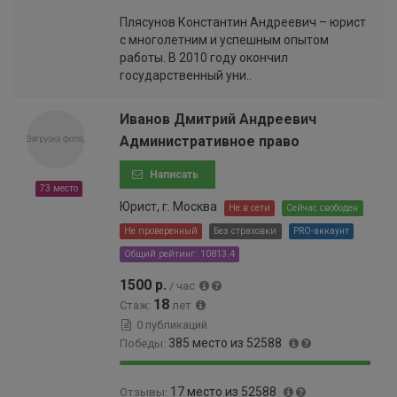
9
0
3
%
Плясунов Константин Андреевич – юрист
9
.
%
с многолетним и успешным опытом
.
0
работы. В 2010 году окончил
9
9
государственный уни..
%
9
9
9
Иванов Дмитрий Андреевич
9
Административное право
9
9
Написать
9
73 место
9
Юрист, г. Москва
Не в сети
Сейчас свободен
9
Не проверенный
Без страховки
PRO-аккаунт
9
Общий рейтинг: 10813.4
9
9
1500 р.
/ час
4
18
Стаж:
лет
%
0 публикаций
385 место из 52588
Победы:
9
0
17 место из 52588
Отзывы:
9
.