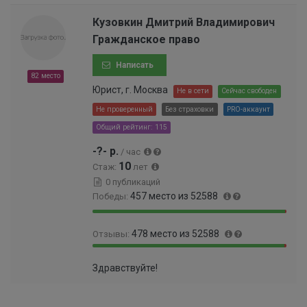
9
.
2
%
.
8
Кузовкин Дмитрий Владимирович
%
1
3
Гражданское право
7
%
%
Написать
82 место
Юрист, г. Москва
Не в сети
Сейчас свободен
Не проверенный
Без страховки
PRO-аккаунт
Общий рейтинг: 115
-?- р.
/ час
10
Стаж:
лет
0 публикаций
457 место из 52588
Победы:
9
0
478 место из 52588
Отзывы:
9
.
.
8
9
0
1
7
Здравствуйте!
9
.
3
%
.
9
%
0
1