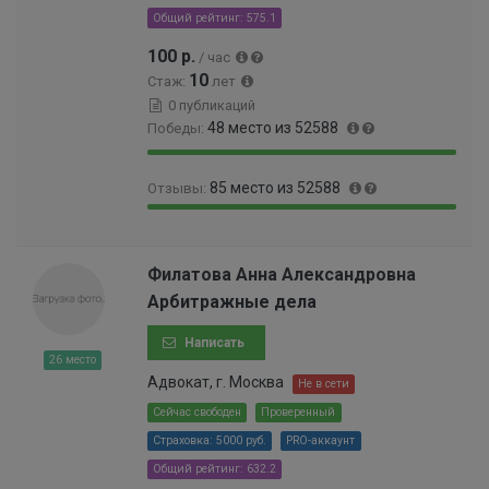
7
Общий рейтинг: 575.1
9
%
9
100 р.
/ час
4
10
Стаж:
лет
%
0 публикаций
48 место из 52588
Победы:
9
0
85 место из 52588
Отзывы:
9
.
.
0
9
0
9
9
9
.
1
0
.
1
Филатова Анна Александровна
%
0
8
6
Арбитражные дела
0
4
%
0
%
Написать
0
26 место
0
Адвокат, г. Москва
Не в сети
0
0
Сейчас свободен
Проверенный
0
Страховка: 5000 руб.
PRO-аккаунт
0
Общий рейтинг: 632.2
0