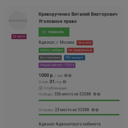
9
0
4
2
9
.
8
%
.
5
Криворученко Виталий Викторович
%
4
8
Уголовное право
2
%
%
Написать
62 место
Адвокат, г. Москва
Не в сети
Сейчас свободен
Не проверенный
Без страховки
PRO-аккаунт
Общий рейтинг: 3750.4
1000 р.
/ час
31
Стаж:
год
0 публикаций
336 место из 52588
Победы:
9
0
23 место из 52588
Отзывы:
9
.
.
6
9
0
3
4
Адвокат Адвокатского кабинета
9
.
6
%