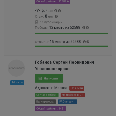
0
Общий рейтинг: 13482.6
3
-?- р.
/ час
%
8
Стаж:
лет
11 публикаций
12 место из 52588
Победы:
9
0
15 место из 52588
Отзывы:
9
.
.
0
9
0
9
1
9
.
8
9
.
0
Гобанов Сергей Леонидович
%
9
9
3
Уголовное право
9
7
0
9
%
0
Написать
9
0
14 место
9
0
Адвокат, г. Москва
Не в сети
9
0
9
Сейчас свободен
Не проверенный
0
9
Без страховки
PRO-аккаунт
0
9
0
Общий рейтинг: 3421
9
0
9