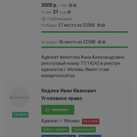
0
3000 р.
/ час
3
21
Стаж:
год
%
0 публикаций
57 место из 52588
Победы:
9
0
36 место из 52588
Отзывы:
9
.
.
1
9
0
8
1
Адвокат Филатова Анна Александровна
9
.
9
%
реестровый номер 77/14242 в реестре
.
0
%
адвокатов г. Москвы. Имеет стаж
9
6
юридической ра..
3
9
%
9
9
Кидяев Иван Иванович
9
Уголовное право
9
9
Написать
9
28 место
9
Адвокат, г. Москва
Не в сети
9
Сейчас свободен
Проверенный
9