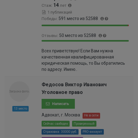
0
14
Стаж:
лет
0
1 публикаций
0
591 место из 52588
Победы:
5
%
9
1
50 место из 52588
Отзывы:
8
.
.
1
9
0
8
2
Всех приветствую! Если Вам нужна
9
.
8
%
качественная квалифицированная
.
0
%
юридическая помощь, то Вы обратились
9
9
по адресу. Имею..
1
0
%
0
0
Федосов Виктор Иванович
0
Уголовное право
0
0
Написать
0
13 место
0
Адвокат, г. Москва
Не в сети
0
Сейчас свободен
Проверенный
0
Страховка: 30000 руб.
PRO-аккаунт
0