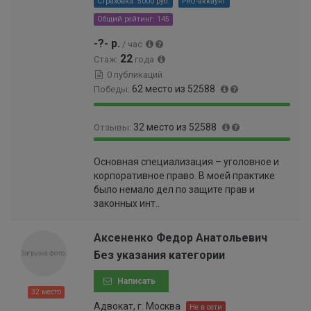
Страховка: 5000 руб.
PRO-аккаунт
9
9
Общий рейтинг: 145
3
-?- р.
/ час
%
22
Стаж:
года
0 публикаций
62 место из 52588
Победы:
9
0
32 место из 52588
Отзывы:
9
.
.
1
9
0
8
2
Основная специализация – уголовное и
9
.
8
%
корпоративное право. В моей практике
.
0
%
было немало дел по защите прав и
9
6
законных инт..
4
0
%
0
0
Аксененко Федор Анатольевич
0
Без указания категории
0
0
Написать
0
32 место
0
Адвокат, г. Москва
Не в сети