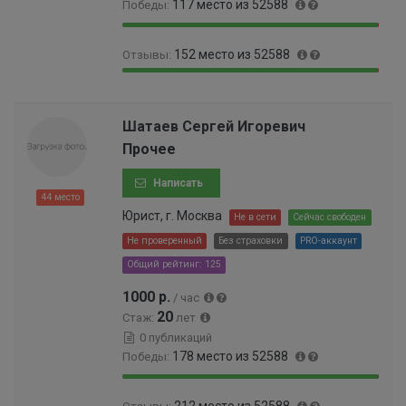
%
117 место из 52588
Победы:
9
0
152 место из 52588
Отзывы:
9
.
.
2
9
0
7
2
9
.
8
%
.
2
Шатаев Сергей Игоревич
%
7
9
Прочее
1
0
%
0
Написать
0
44 место
0
Юрист, г. Москва
Не в сети
Сейчас свободен
0
Не проверенный
Без страховки
PRO-аккаунт
0
Общий рейтинг: 125
0
0
1000 р.
/ час
0
20
Стаж:
лет
0
0 публикаций
0
178 место из 52588
Победы:
1
%
9
0
212 место из 52588