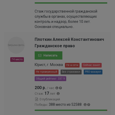
.
7
9
0
2
3
Стаж государственной гражданской
9
.
7
%
службы в органах, осуществляющих
.
0
%
контроль и надзор, более 10 лет.
9
3
Основная специально..
7
0
%
0
0
Плоткин Алексей Константинович
0
Гражданское право
0
0
Написать
0
74 место
0
Юрист, г. Москва
Не в сети
Сейчас занят
0
Не проверенный
Без страховки
PRO-аккаунт
0
Общий рейтинг: 337.9
0
0
200 р.
/ час
1
17
Стаж:
лет
%
0 публикаций
388 место из 52588
Победы:
9
0