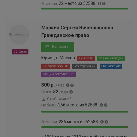
22 место из 52588
Отзывы:
9
.
.
4
9
0
5
3
9
.
7
0
.
0
Маркин Сергей Вячеславович
%
0
9
4
Гражданское право
0
6
0
0
%
0
Написать
0
0
53 место
0
0
Юрист, г. Москва
Не в сети
Сейчас свободен
0
0
0
Не проверенный
Без страховки
PRO-аккаунт
0
0
Общий рейтинг: 125
0
0
0
0
300 р.
/ час
0
1
32
Стаж:
года
0
%
0 публикаций
0
256 место из 52588
Победы:
0
6
9
0
%
286 место из 52588
Отзывы:
9
.
.
4
9
0
5
8