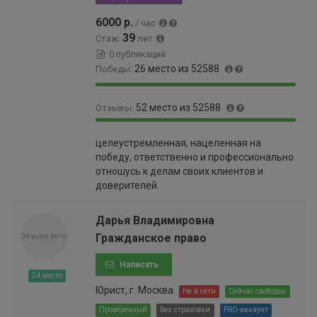
6
6000 р.
/ час
%
39
Стаж:
лет
0 публикаций
26 место из 52588
Победы:
9
0
52 место из 52588
Отзывы:
9
.
.
0
9
0
9
4
целеустремленная, нацеленная на
9
.
5
9
победу, ответственно и профессионально
.
0
%
9
отношусь к делам своих клиентов и
9
9
9
доверителей.
%
9
9
9
9
9
Дарья Владимировна
9
9
Гражданское право
9
9
9
9
Написать
9
9
24 место
9
9
Юрист, г. Москва
Не в сети
Сейчас свободен
9
9
9
Проверенный
Без страховки
PRO-аккаунт
9