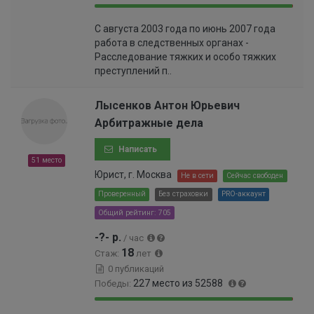
.
3
9
0
6
6
С августа 2003 года по июнь 2007 года
9
.
4
%
работа в следственных органах -
.
4
%
Расследование тяжких и особо тяжких
5
2
преступлений п..
8
%
%
Лысенков Антон Юрьевич
Арбитражные дела
Написать
51 место
Юрист, г. Москва
Не в сети
Сейчас свободен
Проверенный
Без страховки
PRO-аккаунт
Общий рейтинг: 705
-?- р.
/ час
18
Стаж:
лет
0 публикаций
227 место из 52588
Победы:
9
0