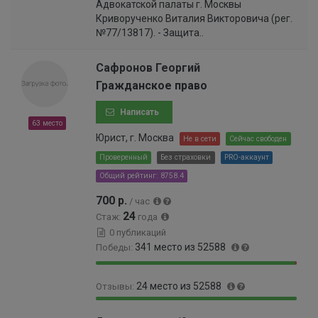
Адвокатской палаты г. Москвы
.
0
%
Криворученко Виталия Викторовича (рег.
9
4
№77/13817). - Защита..
6
0
%
0
0
Сафронов Георгий
0
Гражданское право
0
0
Написать
0
63 место
0
Юрист, г. Москва
Не в сети
Сейчас свободен
0
Проверенный
Без страховки
PRO-аккаунт
0
Общий рейтинг: 8758.4
0
0
700 р.
/ час
6
24
Стаж:
года
%
0 публикаций
341 место из 52588
Победы:
9
0
24 место из 52588
Отзывы:
9
.
.
6
9
0
3
5