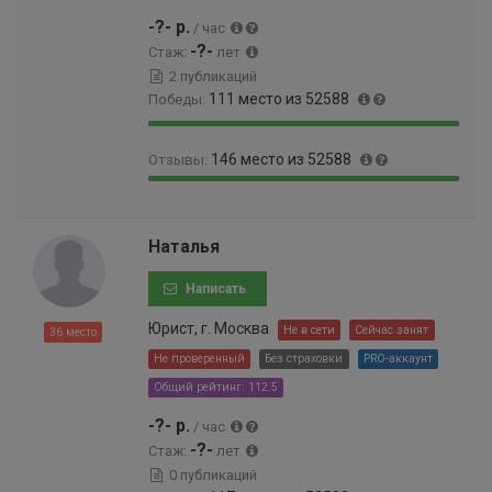
9
-?- р.
/ час
9
-?-
Стаж:
лет
9
2 публикаций
9
111 место из 52588
Победы:
9
9
9
0
%
146 место из 52588
Отзывы:
9
.
.
2
9
0
7
0
9
.
9
9
.
2
Наталья
%
9
7
8
9
2
%
Написать
9
%
9
Юрист, г. Москва
Не в сети
Сейчас занят
36 место
9
Не проверенный
Без страховки
PRO-аккаунт
9
9
Общий рейтинг: 112.5
9
-?- р.
/ час
9
-?-
9
Стаж:
лет
9
0 публикаций