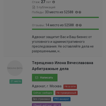
27
Стаж:
лет
5 публикаций
33 место из 52588
Победы:
9
0
14 место из 52588
Отзывы:
9
.
.
0
9
0
9
6
Адвокат защитит Вас и Ваш бизнес от
9
.
4
0
уголовного и административного
.
0
%
0
преследования. Не оставляйте дела не
9
1
0
разрешенными, н..
8
9
0
%
9
0
9
Терещенко Илона Вячеславовна
0
9
Арбитражные дела
0
9
0
9
Написать
0
9
21 место
0
9
Адвокат, г. Москва
Не в сети
0
9
0
Сейчас свободен
Не проверенный
9
2
Без страховки
PRO-аккаунт
9
%
9
Общий рейтинг: 657.6