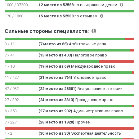
%
1000 / 37200
|
12 место из 52588
по выигранным делам
0
0
170 / 1860
|
15 место из 52588
по отзывам
1
%
Сильные стороны специалиста:
3 / 11
|
(7 место из 88)
Арбитражные дела
7 / 41
|
(13 место из 403)
Налоговое право
1 / 10
|
(19 место из 69)
Международное право
11 / 427
|
(21 место из 764)
Уголовное право
47 / 932
|
(22 место из 28501)
Без указания категории
27 / 392
|
(24 место из 3313)
Гражданское право
6 / 353
|
(27 место из 902)
Административное право
7 / 227
|
(28 место из 1820)
Прочее
1 / 2
|
(30 место из 30)
Экспертная деятельность