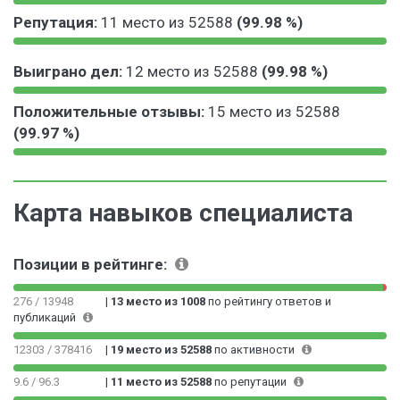
9
0
Репутация:
11 место из 52588
(99.98 %)
9
.
.
0
9
0
9
3
Выиграно дел:
12 место из 52588
(99.98 %)
9
.
7
0
.
0
%
9
0
0
9
1
Положительные отзывы:
15 место из 52588
9
0
.
8
9
(99.97 %)
.
0
0
%
9
9
0
1
9
9
0
8
0
9
9
9
.
%
0
9
9
.
0
Карта навыков специалиста
0
9
9
9
3
0
9
9
7
0
0
9
9
%
0
Позиции в рейтинге:
0
9
9
0
0
9
9
0
1
9
276 / 13948
|
13 место из 1008
по рейтингу ответов и
9
0
публикаций
%
9
9
0
9
6
0
12303 / 378416
|
19 место из 52588
по активности
9
%
0
9
0
9.6 / 96.3
|
11 место из 52588
по репутации
6
0