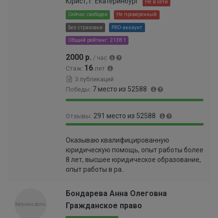
Юрист, г. Екатеринбург
Не в сети
0
0
0
Сейчас свободен
Не проверенный
0
1
Без страховки
PRO-аккаунт
0
%
1
Общий рейтинг: 2138.1
%
2000 р.
/ час
16
Стаж:
лет
3 публикаций
7 место из 52588
Победы:
9
0
291 место из 52588
Отзывы:
9
.
.
0
9
0
9
1
Оказываю квалифицированную
9
.
9
0
юридическую помощь, опыт работы более
.
5
%
0
8 лет, высшее юридическое образование,
4
5
0
опыт работы в ра..
5
%
0
%
0
Бондарева Анна Олеговна
0
Гражданское право
0
0