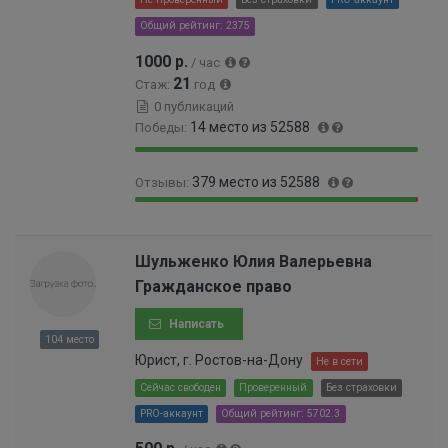
9
0
Общий рейтинг: 2375
9
0
9
0
1000 р.
/ час
9
0
21
Стаж:
год
9
5
0 публикаций
9
%
14 место из 52588
Победы:
9
6
9
0
%
379 место из 52588
Отзывы:
9
.
.
0
9
0
9
1
9
.
8
9
.
7
Шульженко Юлия Валерьевна
%
9
2
2
Гражданское право
9
8
%
9
%
Написать
9
104 место
9
Юрист, г. Ростов-на-Дону
Не в сети
9
9
Сейчас свободен
Проверенный
Без страховки
9
PRO-аккаунт
Общий рейтинг: 5702.3
9
9