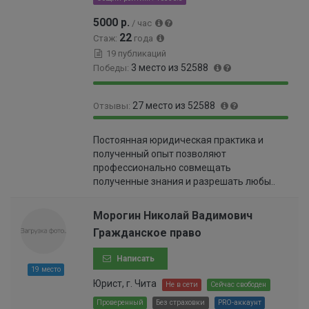
9
0
9
5000 р.
/ час
0
6
22
0
Стаж:
года
%
0
19 публикаций
1
3 место из 52588
Победы:
%
1
0
27 место из 52588
Отзывы:
0
%
0
9
0
%
Постоянная юридическая практика и
9
.
полученный опыт позволяют
.
0
профессионально совмещать
9
4
полученные знания и разрешать любы..
5
9
%
9
9
Морогин Николай Вадимович
9
Гражданское право
9
9
Написать
9
19 место
9
Юрист, г. Чита
Не в сети
Сейчас свободен
9
Проверенный
Без страховки
PRO-аккаунт
9