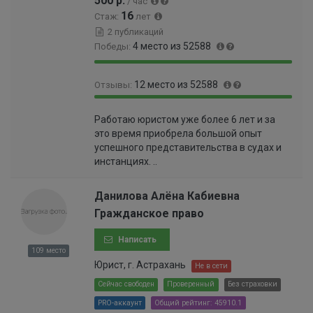
500 р.
/ час
9
16
Стаж:
лет
6
2 публикаций
%
4 место из 52588
Победы:
9
0
12 место из 52588
Отзывы:
9
.
.
0
9
0
9
1
Работаю юристом уже более 6 лет и за
9
.
9
0
это время приобрела большой опыт
.
0
%
0
успешного представительства в судах и
9
1
0
инстанциях. ..
8
9
0
%
9
0
9
Данилова Алёна Кабиевна
0
9
Гражданское право
0
9
0
9
Написать
0
9
109 место
0
9
Юрист, г. Астрахань
Не в сети
0
9
0
Сейчас свободен
Проверенный
Без страховки
9
5
PRO-аккаунт
Общий рейтинг: 45910.1
9
%