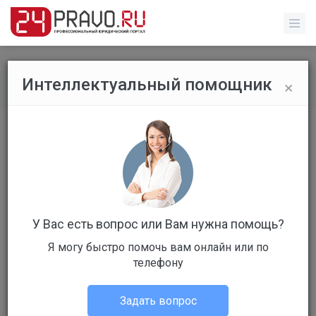
×
Интеллектуальный помощник
Главная
/
Юрист Онлайн - Юридические консультации
Параметры поиска
Город
У Вас есть вопрос или Вам нужна помощь?
не выбрано
Я могу быстро помочь вам онлайн или по
телефону
Фамилия
Задать вопрос