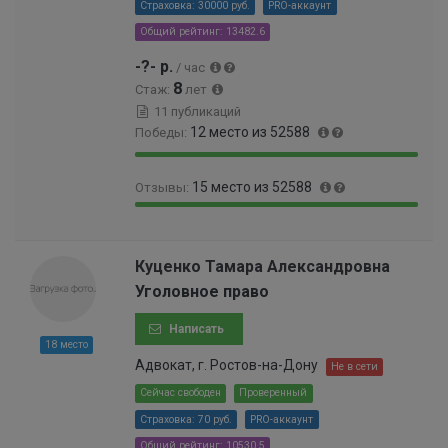
Страховка: 30000 руб.
PRO-аккаунт
Общий рейтинг: 13482.6
-?- р.
/ час
8
Стаж:
лет
11 публикаций
12 место из 52588
Победы:
9
0
15 место из 52588
Отзывы:
9
.
.
0
9
0
9
1
9
.
8
9
.
0
Куценко Тамара Александровна
%
9
9
3
Уголовное право
9
7
0
9
%
0
Написать
9
0
18 место
9
0
Адвокат, г. Ростов-на-Дону
Не в сети
9
0
9
Сейчас свободен
Проверенный
0
9
Страховка: 70 руб.
PRO-аккаунт
0
9
0
Общий рейтинг: 10530.5