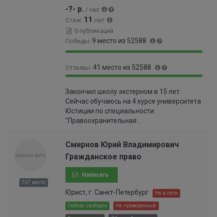
9
0
-?- р.
/ час
9
0
11
Стаж:
лет
9
1
0 публикаций
9
%
9 место из 52588
Победы:
9
%
9
0
41 место из 52588
Отзывы:
9
.
.
0
9
0
9
1
Закончил школу экстерном в 15 лет.
9
.
8
9
Сейчас обучаюсь на 4 курсе университета
.
0
%
9
Юстиции по специальности
9
7
9
"Правоохранительная ..
2
9
9
%
9
9
9
Смирнов Юрий Владимирович
9
9
Гражданское право
9
9
9
9
Написать
9
9
767 место
9
9
Юрист, г. Санкт-Петербург
Не в сети
9
9
9
Сейчас свободен
Не проверенный
9
6