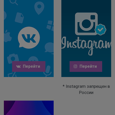
0
9
0
9
5
9
%
9
8
%
Перейти
Перейти
* Instagram запрещен в
России