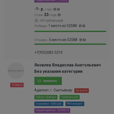
Общий рейтинг: 71125.2
-?- р.
/ час
23
Стаж:
года
169 публикаций
1 место из 52588
Победы:
1
0
5 место из 52588
Отзывы:
0
%
0
9
0
%
+7(925)082-5210
9
.
.
0
9
1
Яковлев Владислав Анатольевич
9
0
Без указания категории
%
0
0
Написать
0
10 место
0
Адвокат, г. Сыктывкар
Не в сети
0
Сейчас свободен
Проверенный
0
Страховка: 3000 руб.
PRO-аккаунт
0
0
Общий рейтинг: 231991.3