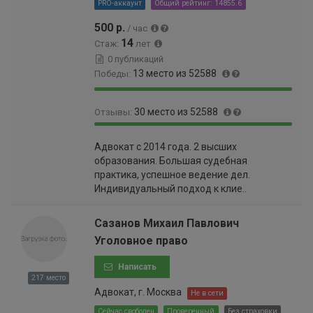
PRO-аккаунт
Общий рейтинг: 14855.6
9
%
9
500 р.
/ час
6
14
Стаж:
лет
%
0 публикаций
13 место из 52588
Победы:
9
0
30 место из 52588
Отзывы:
9
.
.
0
9
0
9
1
Адвокат с 2014 года. 2 высших
9
.
8
9
образования. Большая судебная
.
0
%
9
практика, успешное ведение дел.
9
6
9
Индивидуальный подход к клие..
4
0
9
%
0
9
0
Сазанов Михаил Павлович
9
0
Уголовное право
9
0
9
0
Написать
9
0
217 место
9
0
Адвокат, г. Москва
Не в сети
9
0
9
Сейчас свободен
Проверенный
Без страховки