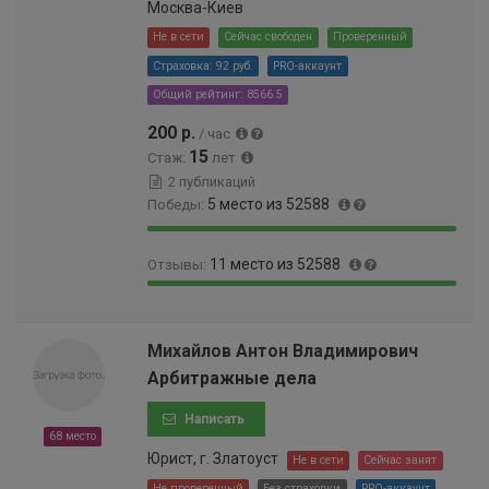
9
Москва-Киев
0
9
0
Не в сети
Сейчас свободен
Проверенный
9
0
Страховка: 92 руб.
PRO-аккаунт
9
0
9
Общий рейтинг: 8566.5
0
9
5
200 р.
/ час
9
%
15
9
Стаж:
лет
3
2 публикаций
%
5 место из 52588
Победы:
9
0
11 место из 52588
Отзывы:
9
.
.
0
9
0
9
1
9
.
9
0
.
0
Михайлов Антон Владимирович
%
0
9
1
Арбитражные дела
0
8
9
0
%
9
Написать
0
9
68 место
0
9
Юрист, г. Златоуст
Не в сети
Сейчас занят
0
9
0
Не проверенный
Без страховки
PRO-аккаунт