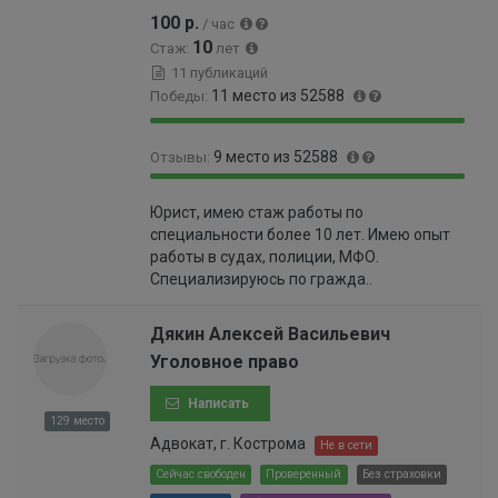
9
100 р.
/ час
6
10
Стаж:
лет
%
11 публикаций
11 место из 52588
Победы:
9
0
9 место из 52588
Отзывы:
9
.
.
0
9
0
9
1
Юрист, имею стаж работы по
9
.
8
9
специальности более 10 лет. Имею опыт
.
0
%
9
работы в судах, полиции, МФО.
9
1
9
Специализируюсь по гражда..
8
9
9
%
9
9
9
Дякин Алексей Васильевич
9
9
Уголовное право
9
9
9
9
Написать
9
9
129 место
9
9
Адвокат, г. Кострома
Не в сети
9
9
9
Сейчас свободен
Проверенный
Без страховки
9
6