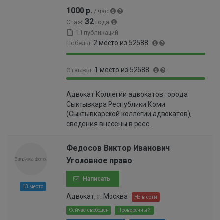
0
1000 р.
/ час
0
32
0
Стаж:
года
5
11 публикаций
%
2 место из 52588
Победы:
1
0
1 место из 52588
Отзывы:
0
%
0
1
0
%
Адвокат Коллегии адвокатов города
0
%
Сыктывкара Республики Коми
0
(Сыктывкарской коллегии адвокатов),
%
сведения внесены в реес..
Федосов Виктор Иванович
Уголовное право
Написать
13 место
Адвокат, г. Москва
Не в сети
Сейчас свободен
Проверенный