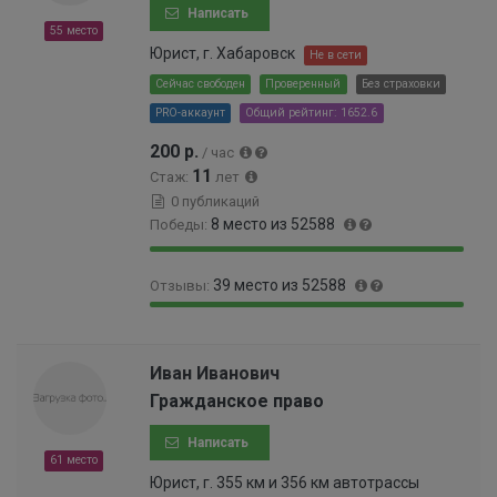
Написать
0
55 место
0
Юрист, г. Хабаровск
Не в сети
0
0
Сейчас свободен
Проверенный
Без страховки
5
PRO-аккаунт
Общий рейтинг: 1652.6
%
200 р.
/ час
11
Стаж:
лет
0 публикаций
8 место из 52588
Победы:
9
0
39 место из 52588
Отзывы:
9
.
.
0
9
0
9
1
9
.
9
0
.
0
Иван Иванович
%
0
9
6
Гражданское право
0
3
9
0
%
9
Написать
0
9
61 место
0
9
Юрист, г. 355 км и 356 км автотрассы
0