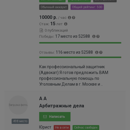
0
6
Обычный аккаунт
Общий рейтинг: 500
0
%
0
10000 р.
/ час
2
15
Стаж:
лет
%
0 публикаций
17 место из 52588
Победы:
9
0
116 место из 52588
Отзывы:
9
.
.
0
9
0
9
3
Как профессиональный защитник
9
.
7
0
(Адвокат) Я готов предложить ВАМ
.
2
%
0
профессиональную помощь по
7
2
0
Уголовным Делам в г. Москве и ..
8
%
0
%
0
А А
0
Арбитражные дела
0
0
Написать
0
498 место
0
Юрист
Не в сети
Сейчас свободен
0