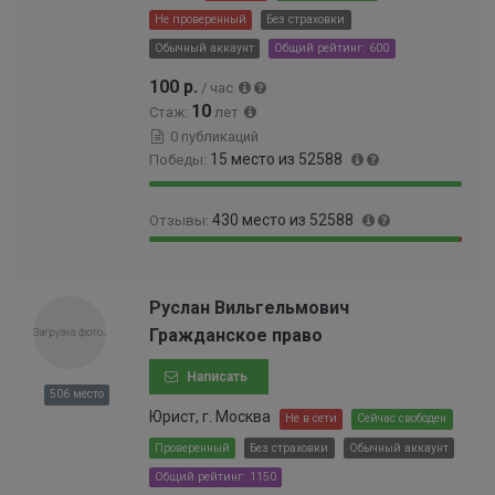
0
Не проверенный
Без страховки
1
Обычный аккаунт
Общий рейтинг: 600
%
100 р.
/ час
10
Стаж:
лет
0 публикаций
15 место из 52588
Победы:
9
0
430 место из 52588
Отзывы:
9
.
.
0
9
0
9
3
9
.
7
0
.
8
Руслан Вильгельмович
%
0
1
1
Гражданское право
0
8
9
0
%
9
Написать
0
9
506 место
0
9
Юрист, г. Москва
Не в сети
Сейчас свободен
0
9
0
Проверенный
Без страховки
Обычный аккаунт
9
0
Общий рейтинг: 1150
9
0