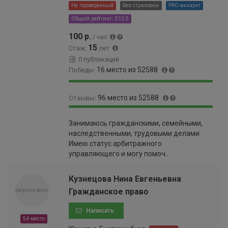
9
Не проверенный
Без страховки
PRO-аккаунт
6
Общий рейтинг: 512.5
%
100 р.
/ час
15
Стаж:
лет
0 публикаций
16 место из 52588
Победы:
9
0
96 место из 52588
Отзывы:
9
.
.
0
9
0
9
3
Занимаюсь гражданскими, семейными,
9
.
7
0
наследственными, трудовыми делами.
.
1
%
0
Имею статус арбитражного
8
8
0
управляющего и могу помоч..
2
0
0
%
0
0
0
Кузнецова Нина Евгеньевна
0
0
Гражданское право
0
0
0
0
Написать
0
0
54 место
0
0