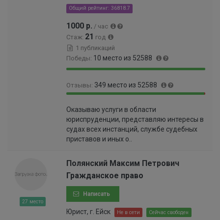
Общий рейтинг: 36818.7
9
9
1000 р.
/ час
7
21
Стаж:
год
%
1 публикаций
10 место из 52588
Победы:
9
0
349 место из 52588
Отзывы:
9
.
.
0
9
0
9
1
Оказываю услуги в области
9
.
8
9
юриспруденции, представляю интересы в
.
6
%
9
судах всех инстанций, службе судебных
3
6
9
приставов и иных о..
4
%
9
%
9
Полянский Максим Петрович
9
Гражданское право
9
9
Написать
9
27 место
9
Юрист, г. Ейск
Не в сети
Сейчас свободен
9