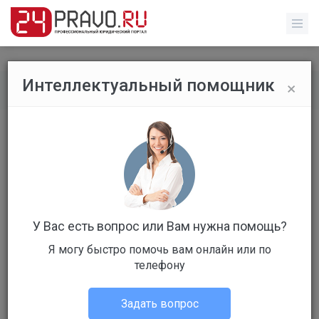
×
Интеллектуальный помощник
Форум
/
Уголовное право
/
ст. 172 УК РФ (стр. 1)
Чтобы ответить, Вам необходимо
авторизоваться!
У Вас есть вопрос или Вам нужна помощь?
Подписаться
Ответов в теме:
2
Я могу быстро помочь вам онлайн или по
телефону
#110
ст. 172 УК РФ
Задать вопрос
ст. 172 УК РФ