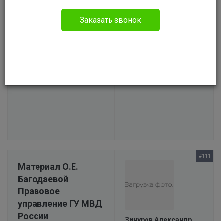
Зинуров Александр
04.02.2020 12:16
Заказать звонок
Обсуждение ст. 172
Зинуров Александр
УК РФ (Незаконная
Сообщений:
8
В проекте с:
30.09.2021
банковская
Откуда: Москва
деятельность)
#111
Материал О.Е.
Багодаевой
Правовое
управление ГУ МВД
России
Зинуров Александр