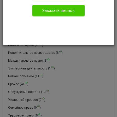
+0
Без указания категории
(1032
)
Заказать звонок
+0
Уголовное право
(155
)
+0
Гражданское право
(70
)
+0
Административное право
(24
)
+0
Арбитражные дела
(6
)
+0
Налоговое право
(10
)
+0
Исполнительное производство
(8
)
+0
Международное право
(3
)
+0
Экспертная деятельность
(1
)
+0
Бизнес обучение
(11
)
+0
Прочее
(41
)
+0
Обсуждение портала
(13
)
+0
Уголовный процесс
(0
)
+0
Семейное право
(0
)
+0
Трудовое право
(0
)