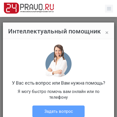
×
Интеллектуальный помощник
Все публикации
/
Трудовое право
Показано 0 публикаций
Открыть форму поиска
Публикаций не найдено
У Вас есть вопрос или Вам нужна помощь?
Я могу быстро помочь вам онлайн или по
телефону
Добавить публикацию
Задать вопрос
Все категории: