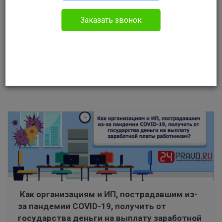
Почему юридические лица не отстаивают
свои права
Заказать звонок
Ю.
Бизнес обучение
0
1493
0
15.05.22
​ Как организациям и ИП, пострадавшим из-
за пандемии COVID-19, получить от
государства деньги на выплату заработной