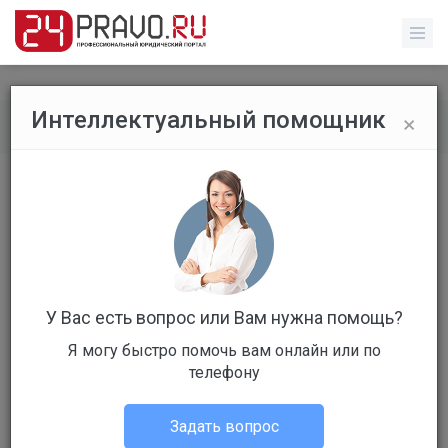
×
Интеллектуальный помощник
Все публикации
/
Бизнес обучение
Показано 1-11 из 11 публикаций
Открыть форму поиска
У Вас есть вопрос или Вам нужна помощь?
Я могу быстро помочь вам онлайн или по
телефону
Задать вопрос