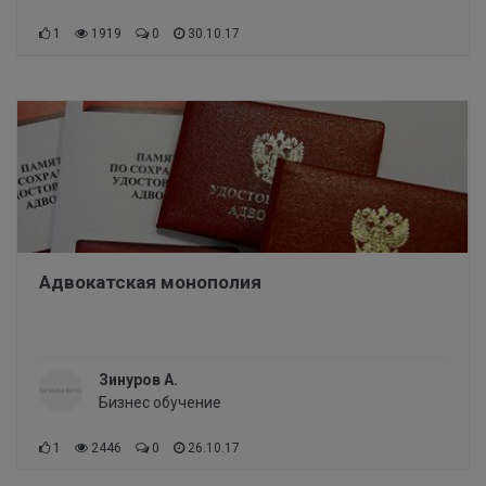
1
1919
0
30.10.17
Адвокатская монополия
Зинуров А.
Бизнес обучение
1
2446
0
26.10.17