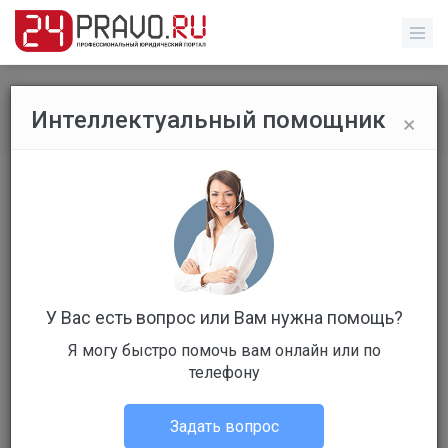
×
Интеллектуальный помощник
Все публикации
/
Бизнес обучение
Адвокатская монополия
У Вас есть вопрос или Вам нужна помощь?
Я могу быстро помочь вам онлайн или по
Зинуров Александр
телефону
Бизнес обучение
Задать вопрос