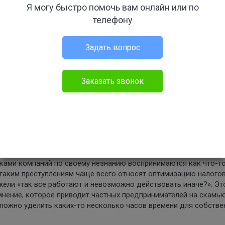
Я могу быстро помочь вам онлайн или по
телефону
Задать вопрос
Заказать звонок
 от бухгалтера до директора. Наши компетентные юристы по
ный отчёт, в котором будут указаны все риски, которым
, что для разных фирм существуют разные угрозы, и только ес
ительной степени минимизируете риски развития довольно
ьшинство предпринимателей даже не осознают и не понимают, 
х активные действия. Даже те уголовно наказуемые преступлен
ками компаний по своему незнанию воспринимаются как что-т
таким преступлениям чаще всего относят оптимизацию налогов
ели «так все работают и невозможно действовать иначе?». Эт
мнение, которое приводит частных предпринимателей на скамь
сложно уделить каких-то несколько часов времени для собстве