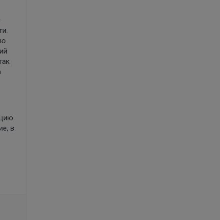
–
и.
ую
ий
так
а
ацию
е, в