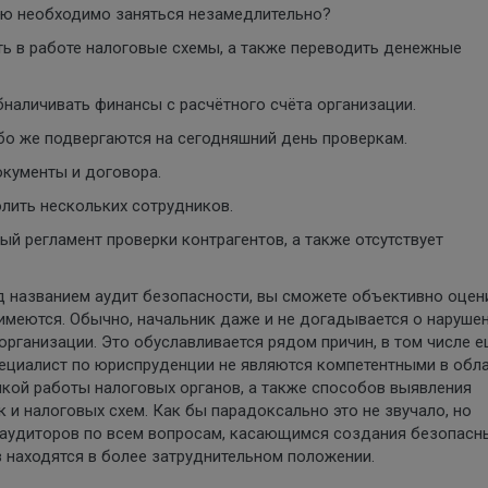
ью необходимо заняться незамедлительно?
ь в работе налоговые схемы, а также переводить денежные
наличивать финансы с расчётного счёта организации.
бо же подвергаются на сегодняшний день проверкам.
окументы и договора.
лить нескольких сотрудников.
й регламент проверки контрагентов, а также отсутствует
 названием аудит безопасности, вы сможете объективно оцен
имеются. Обычно, начальник даже и не догадывается о нарушен
организации. Это обуславливается рядом причин, в том числе е
 специалист по юриспруденции не являются компетентными в обл
икой работы налоговых органов, а также способов выявления
 и налоговых схем. Как бы парадоксально это не звучало, но
 аудиторов по всем вопросам, касающимся создания безопасн
в находятся в более затруднительном положении.