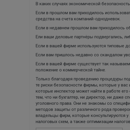
В каких случаях экономической безопасност
Если в прошлом вам приходилось использоват
средства на счета компаний-однодневок.
Если в недавнем прошлом вам приходилось об
Ели ваши деловые партнёры подвергались, ли
Если в вашей фирме используются типовые д
Если вам пришлось недавно со скандалом уво
Если в вашей фирме существует так называемы
положение о коммерческой тайне.
Только благодаря проведению процедуры под
те риски безопасности фирмы, которые у вас 
которые инспектор может найти в работе его 
тем, что ни бухгалтер, ни директор, ни даже
уголовного права. Они не знакомы со специф
методов защиты от различного рода проверок
владельцы фирм, которые консультируются у
налоговых схем, а также оптимизации налого