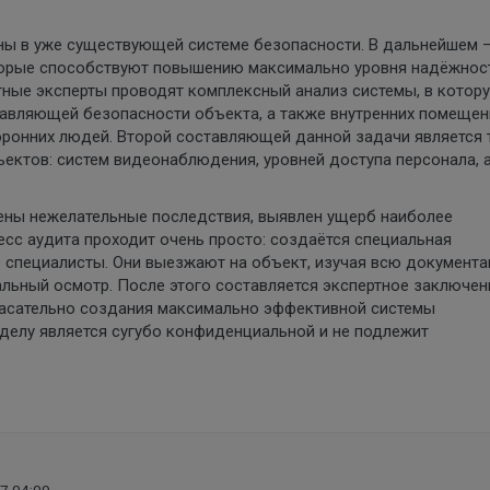
ны в уже существующей системе безопасности. В дальнейшем 
орые способствуют повышению максимально уровня надёжност
тные эксперты проводят комплексный анализ системы, в котор
тавляющей безопасности объекта, а также внутренних помещен
оронних людей. Второй составляющей данной задачи является 
ектов: систем видеонаблюдения, уровней доступа персонала, 
ены нежелательные последствия, выявлен ущерб наиболее
есс аудита проходит очень просто: создаётся специальная
е специалисты. Они выезжают на объект, изучая всю документ
альный осмотр. После этого составляется экспертное заключени
касательно создания максимально эффективной системы
делу является сугубо конфиденциальной и не подлежит