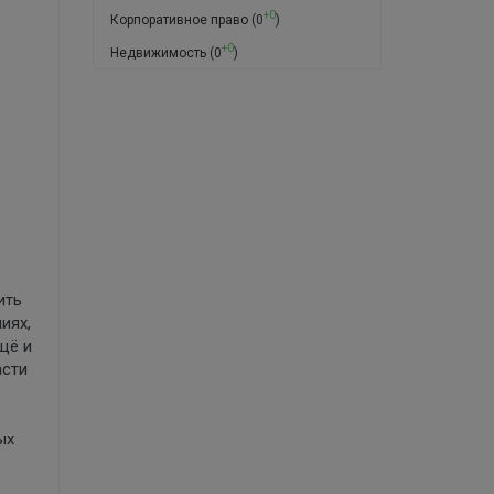
+0
Корпоративное право
(0
)
+0
Недвижимость
(0
)
ить
иях,
щё и
асти
ых