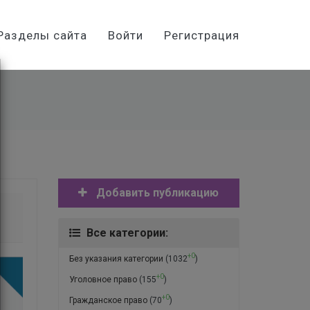
Разделы сайта
Войти
Регистрация
Добавить публикацию
Все категории:
+0
Без указания категории
(1032
)
+0
Уголовное право
(155
)
+0
Гражданское право
(70
)