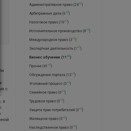
+0
Административное право
(24
)
+0
Арбитражные дела
(6
)
+0
Налоговое право
(10
)
+0
Исполнительное производство
(8
)
+0
Международное право
(3
)
+0
Экспертная деятельность
(1
)
+0
Бизнес обучение
(11
)
+0
Прочее
(41
)
ли
+0
Обсуждение портала
(13
)
к
+0
Уголовный процесс
(0
)
ия с
+0
Семейное право
(0
)
о
+0
, а
Трудовое право
(0
)
о
+0
Защита прав потребителей
(0
)
ю
+0
Жилищное право
(0
)
нной
+0
Наследственное право
(0
)