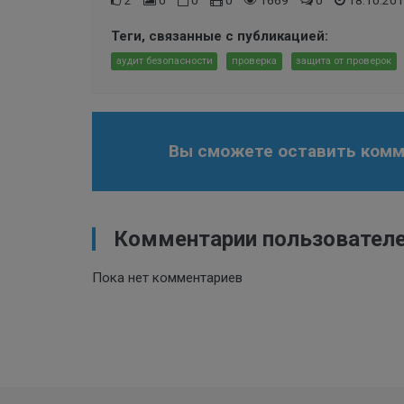
2
0
0
0
1669
0
18.10.201
Теги, связанные с публикацией:
аудит безопасности
проверка
защита от проверок
Вы сможете оставить комме
Комментарии пользовател
Пока нет комментариев