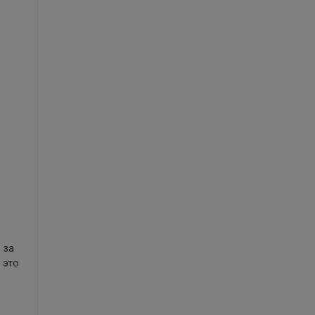
 за
 это