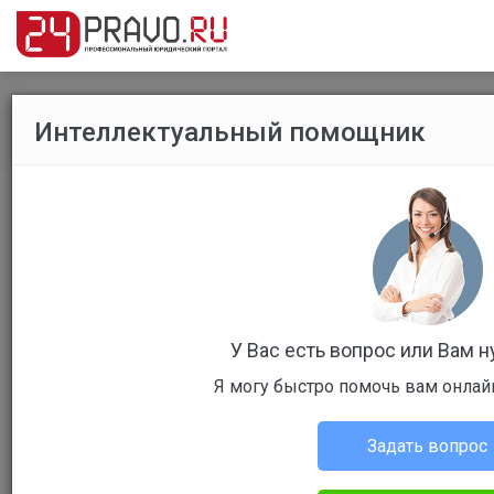
Интеллектуальный помощник
Все публикации
/
Уголовное право
Таганский районный суд г. Москвы
У Вас есть вопрос или Вам 
Я могу быстро помочь вам онлай
Зинуров Александр
Уголовное право
Задать вопрос