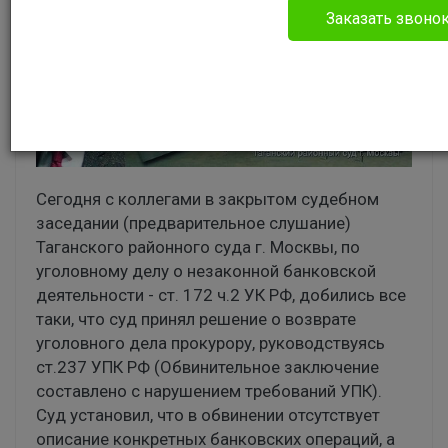
Заказать звоно
Сегодня с коллегами в закрытом судебном
заседании (предварительное слушание)
Таганского районного суда г. Москвы, по
уголовному делу о незаконной банковской
деятельности - ст. 172 ч.2 УК РФ, добились все
таки, что суд принял решение о возврате
уголовного дела прокурору, руководствуясь
ст.237 УПК РФ (Обвинительное заключение
составлено с нарушением требований УПК).
Суд установил, что в обвинении отсутствует
описание конкретных банковских операций, а