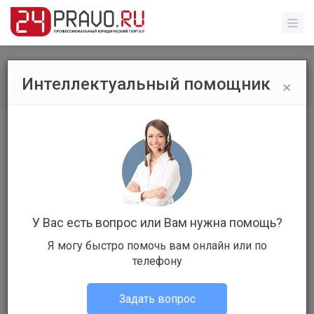
×
Интеллектуальный помощник
Все публикации
/
Прочее
Адвокаты объявили забастовку из-
за долга по зарплате
У Вас есть вопрос или Вам нужна помощь?
Я могу быстро помочь вам онлайн или по
телефону
Зинуров Александр
Прочее
Задать вопрос