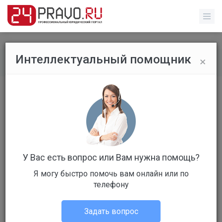
×
Интеллектуальный помощник
Все публикации
/
Без указания категории
Правоспособность и
дееспособность
У Вас есть вопрос или Вам нужна помощь?
Я могу быстро помочь вам онлайн или по
телефону
Постаногов Александр Станиславовоич
Без указания категории
Задать вопрос