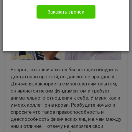
Заказать звонок
Вопрос, который я хотел бы сегодня обсудить
достаточно простой, но далеко не праздный.
Для меня, как юриста с многолетним опытом,
он является неким фундаментом и требует
внимательного отношения к себе. У меня, как и
у моих коллег, он в крови. Разбудите ночью и
спросите что такое правоспособность и
дееспособность физических лиц и в чем между
ними отличие – отвечу не напрягая свои