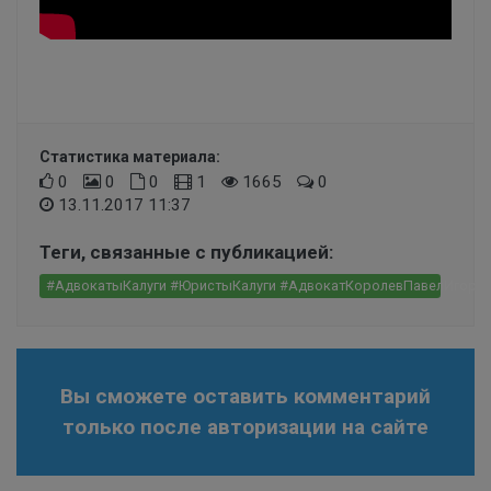
Статистика материала:
0
0
0
1
1665
0
13.11.2017 11:37
Теги, связанные с публикацией:
#АдвокатыКалуги #ЮристыКалуги #АдвокатКоролевПавелИгорев
Вы сможете оставить комментарий
только после авторизации на сайте