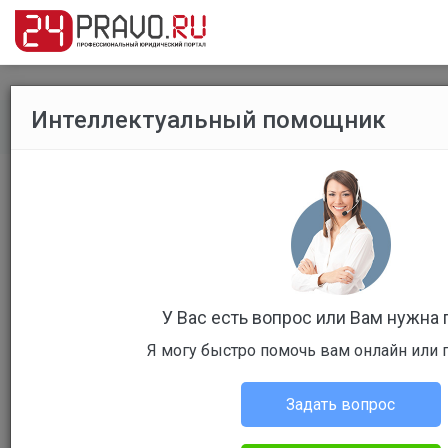
Интеллектуальный помощник
Все публикации
/
Гражданское право
Без названия
У Вас есть вопрос или Вам нужна
Я могу быстро помочь вам онлайн или 
Королев Павел Игоревич
Гражданское право
Задать вопрос