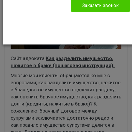
Заказать звонок
Сайт адвоката
Как разделить имущество,
нажитое в браке (пошаговая инструкция).
Многие мои клиенты обращаются ко мне с
вопросами; как разделить имущество, нажитое
в браке, какое имущество подлежит разделу,
как оценить брачное имущество, как разделить
долги (кредиты, нажитые в браке)? К
сожалению, брачный договор между
супругами заключается достаточно редко и
как правило имущество супругами делится в