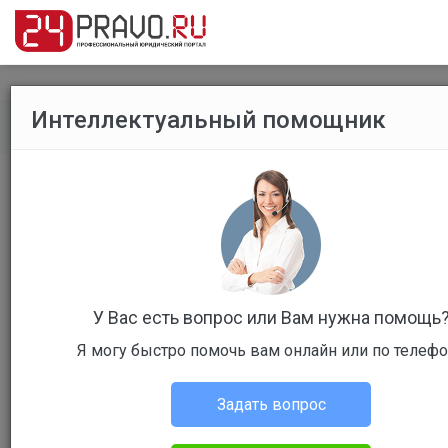
Интеллектуальный помощник
Все публикации
/
Уголовное право
Телесные повреждения
У Вас есть вопрос или Вам нужна помощь
Я могу быстро помочь вам онлайн или по телеф
Панфилов Анатолий Федорович
Уголовное право
Задать вопрос