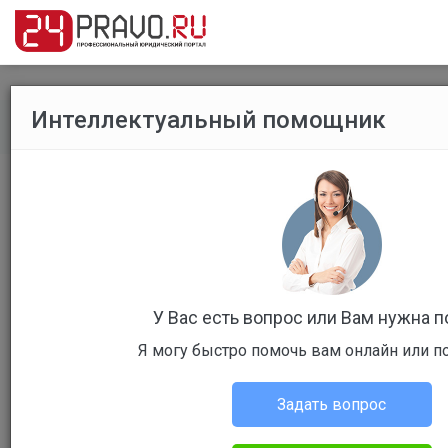
Интеллектуальный помощник
Все публикации
/
Уголовное право
Д​ело «Лайф-из-Гуд» – «Гермес» –
«Бест Вей
У Вас есть вопрос или Вам нужна 
Я могу быстро помочь вам онлайн или п
Олехнович Вадим Леонидович
Уголовное право
Задать вопрос