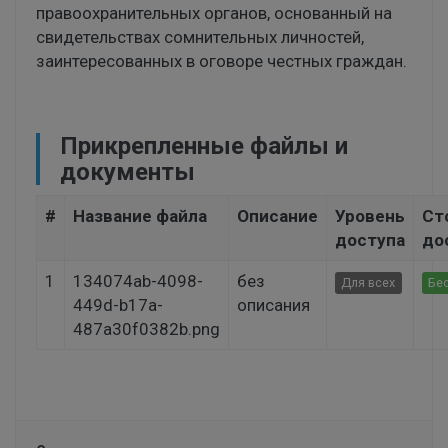
правоохранительных органов, основанный на
свидетельствах сомнительных личностей,
заинтересованных в оговоре честных граждан.
Прикрепленные файлы и
документы
#
Название файла
Описание
Уровень
Ст
доступа
до
1
134074ab-4098-
без
Для всех
Бе
449d-b17a-
описания
487a30f0382b.png