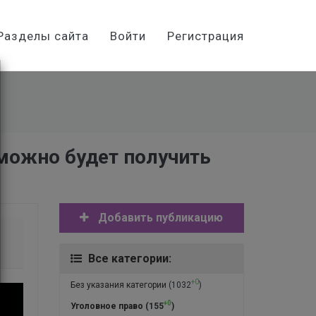
Разделы сайта
Войти
Регистрация
 можно будет получить
Добавить публикацию
Все категории:
+0
Без указания категории
(1032
)
+0
Уголовное право
(155
)