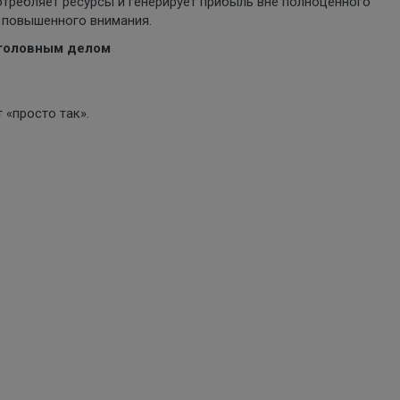
требляет ресурсы и генерирует прибыль вне полноценного
 повышенного внимания.
уголовным делом
 «просто так».