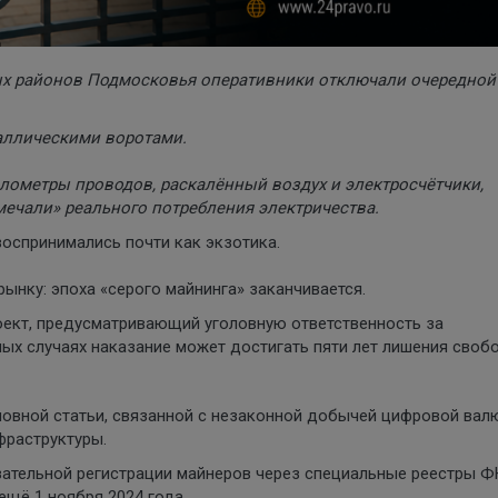
х районов Подмосковья оперативники отключали очередной
аллическими воротами.
илометры проводов, раскалённый воздух и электросчётчики,
амечали» реального потребления электричества.
оспринимались почти как экзотика.
ынку: эпоха «серого майнинга» заканчивается.
оект, предусматривающий уголовную ответственность за
ых случаях наказание может достигать пяти лет лишения своб
ловной статьи, связанной с незаконной добычей цифровой вал
фраструктуры.
зательной регистрации майнеров через специальные реестры Ф
ещё 1 ноября 2024 года.