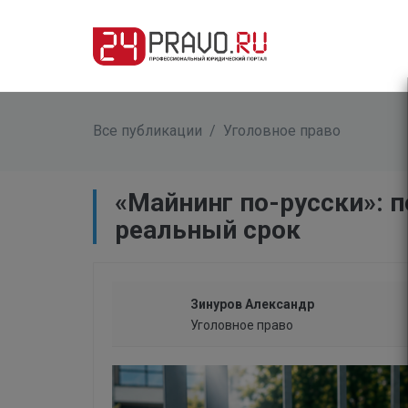
Все публикации
/
Уголовное право
​«Майнинг по-русски»:
реальный срок
Зинуров Александр
Уголовное право