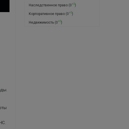
+0
Наследственное право
(0
)
+0
Корпоративное право
(0
)
+0
Недвижимость
(0
)
оды.
юты
НС.