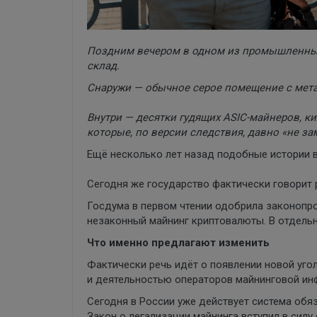
Поздним вечером в одном из промышленны
склад.
Снаружи — обычное серое помещение с мет
Внутри — десятки гудящих ASIC-майнеров, к
которые, по версии следствия, давно «не з
Ещё несколько лет назад подобные истории в
Сегодня же государство фактически говорит р
Госдума в первом чтении одобрила законопр
незаконный майнинг криптовалюты. В отдельн
Что именно предлагают изменить
Фактически речь идёт о появлении новой уго
и деятельностью операторов майнинговой ин
Сегодня в России уже действует система обя
Закон о легализации майнинга вступил в силу 