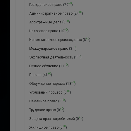
+0
Гражданское право
(70
)
+0
Административное право
(24
)
+0
Арбитражные дела
(6
)
+0
Налоговое право
(10
)
+0
Исполнительное производство
(8
)
+0
Международное право
(3
)
+0
Экспертная деятельность
(1
)
+0
Бизнес обучение
(11
)
+0
Прочее
(41
)
+0
Обсуждение портала
(13
)
+0
Уголовный процесс
(0
)
+0
Семейное право
(0
)
+0
Трудовое право
(0
)
+0
Защита прав потребителей
(0
)
+0
Жилищное право
(0
)