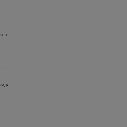
ожет
м, к