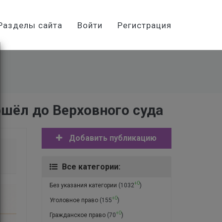
Разделы сайта
Войти
Регистрация
ошёл до Верховного суда
Добавить публикацию
Все категории:
+0
Без указания категории
(1032
)
+0
Уголовное право
(155
)
+0
Гражданское право
(70
)