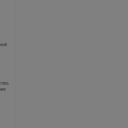
вной
ство,
чие