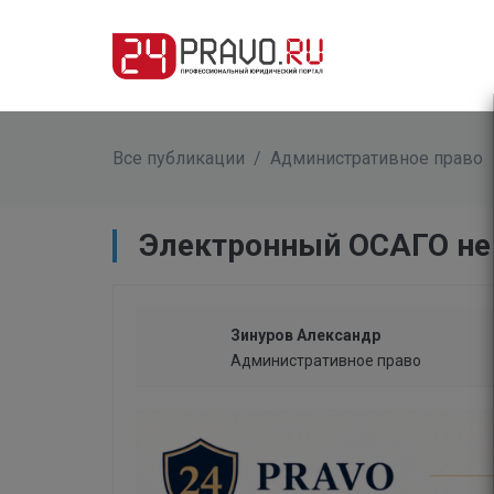
Все публикации
/
Административное право
Электронный ОСАГО не 
Зинуров Александр
Административное право