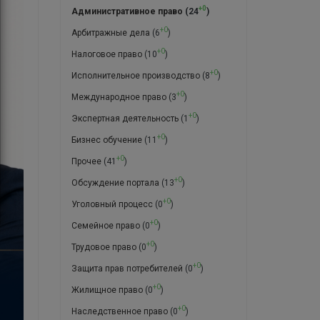
+0
Административное право
(24
)
+0
Арбитражные дела
(6
)
+0
Налоговое право
(10
)
+0
Исполнительное производство
(8
)
+0
Международное право
(3
)
+0
Экспертная деятельность
(1
)
+0
Бизнес обучение
(11
)
+0
Прочее
(41
)
+0
Обсуждение портала
(13
)
+0
Уголовный процесс
(0
)
+0
Семейное право
(0
)
+0
Трудовое право
(0
)
+0
Защита прав потребителей
(0
)
+0
Жилищное право
(0
)
+0
Наследственное право
(0
)