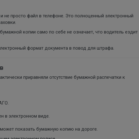
и не просто файл в телефоне. Это полноценный электронный
аховки.
 бумажной копии само по себе не означает, что водитель ездит
электронный формат документа в повод для штрафа.
ов
актически приравняли отсутствие бумажной распечатки к
АГО.
н в электронном виде.
е может показать бумажную копию на дороге.
ющем электронном полисе.