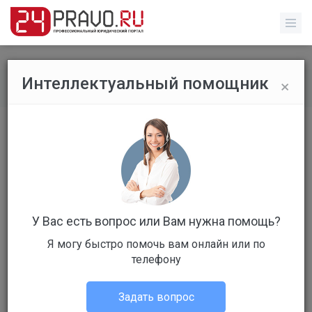
×
Интеллектуальный помощник
Все публикации
/
Уголовное право
🔥 Теперь жертвам телефонных
мошенников будет проще вернуть
деньги через суд
У Вас есть вопрос или Вам нужна помощь?
Я могу быстро помочь вам онлайн или по
телефону
Зинуров Александр
Задать вопрос
Уголовное право