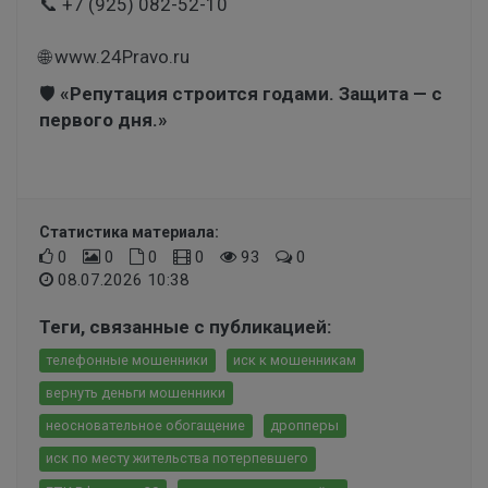
📞 +7 (925) 082-52-10
🌐
www.24Pravo.ru
🛡️
«Репутация строится годами. Защита — с
первого дня.»
Статистика материала:
0
0
0
0
93
0
08.07.2026 10:38
Теги, связанные с публикацией:
телефонные мошенники
иск к мошенникам
вернуть деньги мошенники
неосновательное обогащение
дропперы
иск по месту жительства потерпевшего