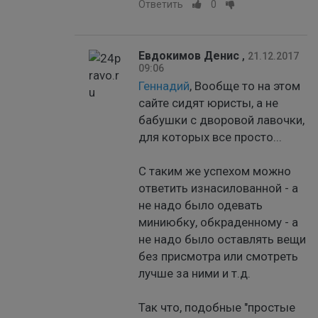
Ответить
0
Евдокимов Денис
,
21.12.2017
09:06
Геннадий
, Вообще то на этом
сайте сидят юристы, а не
бабушки с дворовой лавочки,
для которых все просто...
С таким же успехом можно
ответить изнасилованной - а
не надо было одевать
миниюбку, обкраденному - а
не надо было оставлять вещи
без присмотра или смотреть
лучше за ними и т.д.
Так что, подобные "простые