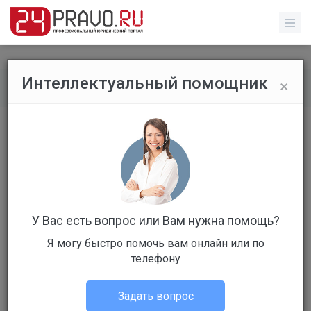
×
Интеллектуальный помощник
Все публикации
/
Уголовное право
Дело Сугробова и ГУЭБиПК МВД РФ.
Провокация или подстрекательство,
в чем суть?
У Вас есть вопрос или Вам нужна помощь?
Я могу быстро помочь вам онлайн или по
телефону
Евдокимов Денис Владимирович
Задать вопрос
Уголовное право