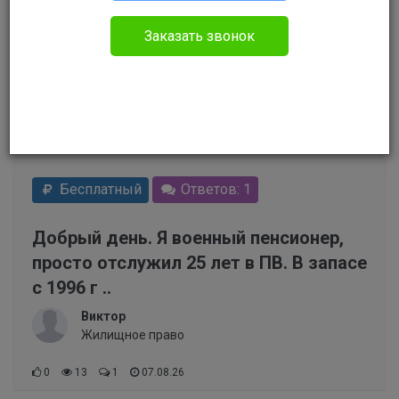
3) далее идет сортировка по дате публикации
вопроса - вначале самые свежие
Заказать звонок
Для поиска только по решенным вопросам
воспользуйтесь фильтром поиска (кнопка
"Открыть форму поиска")
Бесплатный
Ответов: 1
Добрый день. Я военный пенсионер,
просто отслужил 25 лет в ПВ. В запасе
с 1996 г ..
Виктор
Жилищное право
0
13
1
07.08.26