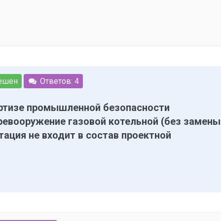
ешен
Ответов: 4
ертизе промышленной безопасности
ревооружение газовой котельной (без замены
тация не входит в состав проектной
 С уважением, Сергей