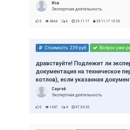
Иса
Экспертная деятельность
0
4666
6
29.11.17
29.11.17 15:55
Стоимость: 239 руб
Вопрос уже р
дравствуйте! Подлежит ли эксп
документация на техническое пе
котлов), если указанная докумен
документации на эту котельную?
Сергей
Экспертная деятельность
0
1347
4
07.04.20