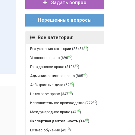
Задать вопрос
Нерешенные вопросы
Все категории:
+1
Без указания категории
(28486
)
+0
Уголовное право
(690
)
+0
Гражданское право
(3106
)
+1
Административное право
(805
)
+0
Арбитражные дела
(62
)
+0
Налоговое право
(347
)
+0
Исполнительное производство
(272
)
+0
Международное право
(47
)
+0
Экспертная деятельность
(14
)
+0
Бизнес обучение
(45
)