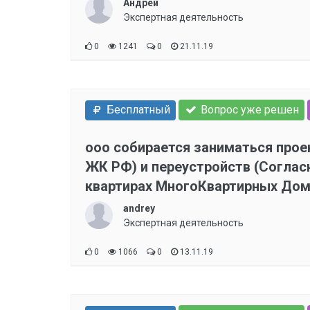
Андрей
Экспертная деятельность
0
1241
0
21.11.19
Бесплатный
Вопрос уже решен
ооо собирается заниматься проек
ЖК РФ) и переустройств (Согласн
квартирах МногоКвартирных Домо
применителен?
andrey
Экспертная деятельность
0
1066
0
13.11.19