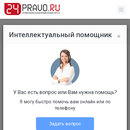
×
Интеллектуальный помощник
Все вопросы
/
Без указания категории
жильё
Бесплатный
Вопрос уже решен
Ответов: 1
У Вас есть вопрос или Вам нужна помощь?
Я могу быстро помочь вам онлайн или по
телефону
Задать вопрос
ЕВГЕНИЯ