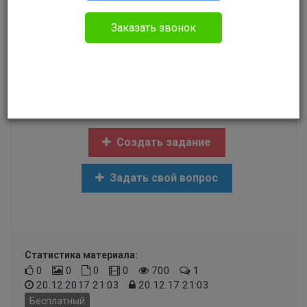
Без указания категории
Заказать звонок
Здравствуйте у меня вопрос .в 1984 году мать
лешили родительских прав а в 1998 я
закончила учится должны ли мне предоставить
жильё спасибо
Создать задание
Задать свой вопрос
Статистика материала:
0
0
0
0
700
1
20.12.2017 21:03
20.12.17 21:03
Бесплатный